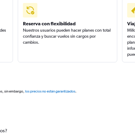
Reserva con flexibilidad
Via
edes
Nuestros usuarios pueden hacer planes con total
Mill
confianza y buscar vuelos sin cargos por
enco
cambios.
plan
info
pued
os, sin embargo,
los precios no están garantizados
.
tos?