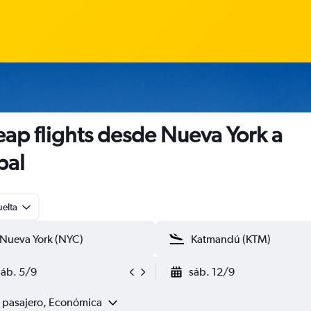
ap flights desde Nueva York a
pal
uelta
sáb. 5/9
sáb. 12/9
1 pasajero, Económica