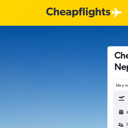
Che
Ne
Ida y v