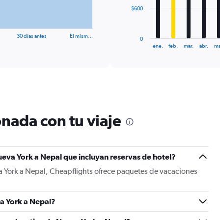
The
$600
chart
has
1
30 días antes
El mism…
0
X
End
ene.
feb.
mar.
abr.
ma
of
axis
interactive
displaying
chart
categories.
Range:
12
categories.
The
nada con tu viaje
chart
has
1
Y
eva York a Nepal que incluyan reservas de hotel?
axis
displaying
a York a Nepal, Cheapflights ofrece paquetes de vacaciones
values.
Range:
0
a York a Nepal?
to
1800.