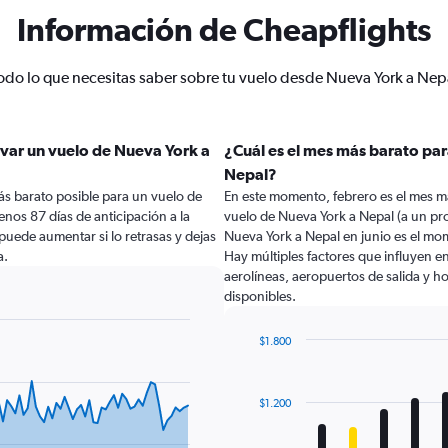
Información de Cheapflights
odo lo que necesitas saber sobre tu vuelo desde Nueva York a Nep
var un vuelo de Nueva York a
¿Cuál es el mes más barato par
Nepal?
ás barato posible para un vuelo de
En este momento, febrero es el mes m
nos 87 días de anticipación a la
vuelo de Nueva York a Nepal (a un pr
o puede aumentar si lo retrasas y dejas
Nueva York a Nepal en junio es el mo
a.
Hay múltiples factores que influyen e
aerolíneas, aeropuertos de salida y ho
disponibles.
$1.800
Bar
Chart
graphic.
chart
with
$1.200
12
bars.