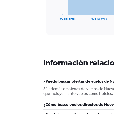
chart
has
1
0
X
End
90 días antes
60 días antes
of
axis
interactive
displaying
chart
categories.
Range:
91
categories.
The
chart
Información relacio
has
1
Y
axis
displaying
¿Puedo buscar ofertas de vuelos de Nu
values.
Sí, además de ofertas de vuelos de Nuev
Range:
que incluyen tanto vuelos como hoteles.
0
to
¿Cómo busco vuelos directos de Nuev
2400.