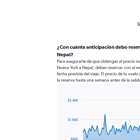
T
¿Con cuánta anticipación debo reser
Nepal?
Para asegurarte de que obtengas el precio m
Nueva York a Nepal, debes reservar con al me
fecha prevista del viaje. El precio de tu vuel
la reserva hasta una semana antes de la salid
$2.400
Chart
Chart
graphic.
with
91
$1.600
data
points.
The
$800