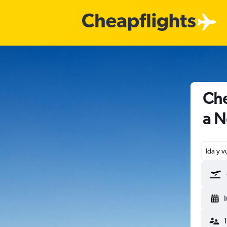
Che
a 
Ida y v