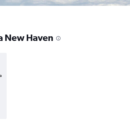
 a New Haven
a