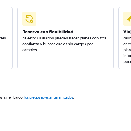
Reserva con flexibilidad
Via
edes
Nuestros usuarios pueden hacer planes con total
Mill
confianza y buscar vuelos sin cargos por
enco
cambios.
plan
info
pued
os, sin embargo,
los precios no están garantizados
.