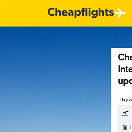
Che
Int
upo
Ida y v