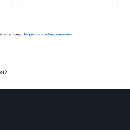
os, sin embargo,
los precios no están garantizados
.
tos?