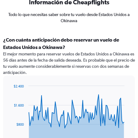
Información de Cheapflights
Todo lo que necesitas saber sobre tu vuelo desde Estados Unidos a
Okinawa
¿Con cuánta anticipación debo reservar un vuelo de
Estados Unidos a Okinawa?
El mejor momento para reservar vuelos de Estados Unidos a Okinawa es
56 días antes de la fecha de salida deseada. Es probable que el precio de
tu vuelo aumente considerablemente si reservas con dos semanas de
anticipación.
$2.400
Chart
Chart
graphic.
with
91
$1.600
data
points.
The
$800
chart
has