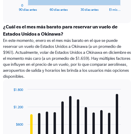
1
0
X
End
90 días antes
60 días antes
30 días antes
El mis…
of
axis
interactive
displaying
chart
categories.
¿Cuál es el mes más barato para reservar un vuelo de
Range:
Estados Unidos a Okinawa?
91
En este momento, enero es el mes más barato en el que se puede
categories.
reservar un vuelo de Estados Unidos a Okinawa (a un promedio de
The
$961). Actualmente, volar de Estados Unidos a Okinawa en diciembre es
chart
el momento más caro (a un promedio de $1.659). Hay múltiples factores
has
que influyen en el precio de un vuelo, por lo que comparar aerolíneas,
1
aeropuertos de salida y horarios les brinda a los usuarios más opciones
Y
disponibles.
axis
displaying
values.
$1.800
Range:
Bar
Chart
0
graphic.
chart
with
to
$1.200
12
2400.
bars.
$600
The
chart