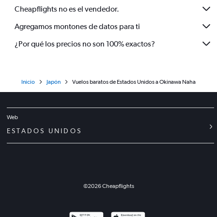
Cheapflights no es el vendedor.
Agregamos montones de datos para ti
¿Por qué los precios no son 100% exactos?
Inicio
Japón
Vuelos baratos de Estados Unidos a Okinawa Naha
Web
ESTADOS UNIDOS
©
2026
Cheapflights