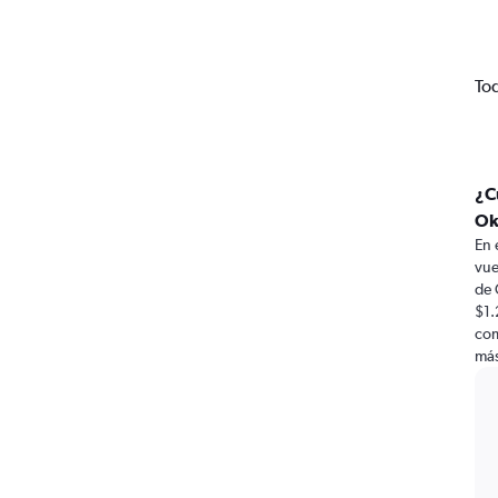
To
¿C
Ok
En 
vue
de 
$1.
com
más