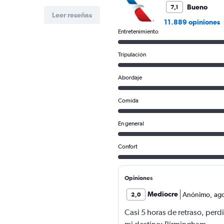
1500.
Bueno
7,1
Leer reseñas
11.889 opiniones
Entretenimiento
Tripulación
Abordaje
Comida
En general
Confort
Opiniones
Mediocre
Anónimo
,
ag
2,0
Casi 5 horas de retraso, perdi