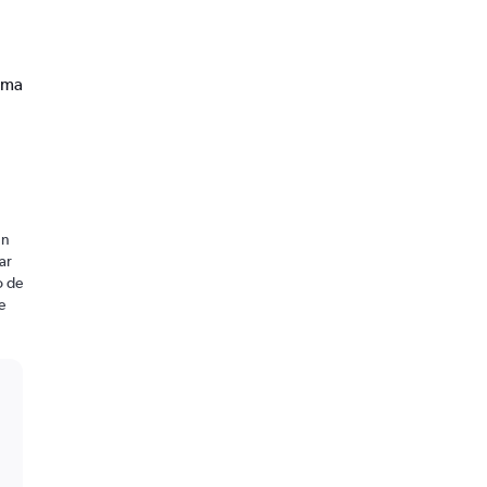
oma
un
ar
o de
e