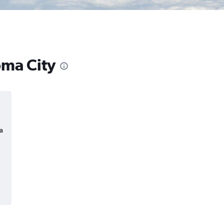
oma City
a