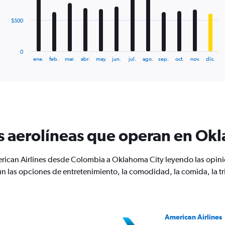
The
$500
chart
has
1
0
X
End
ene.
feb.
mar.
abr.
may.
jun.
jul.
ago.
sep.
oct.
nov.
dic.
of
axis
interactive
displaying
chart
categories.
Range:
12
categories.
The
s aerolíneas que operan en Ok
chart
has
1
rican Airlines desde Colombia a Oklahoma City leyendo las opinio
Y
n las opciones de entretenimiento, la comodidad, la comida, la tri
axis
displaying
values.
Range:
0
American Airlines
to