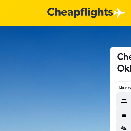
Che
Okl
Ida y v