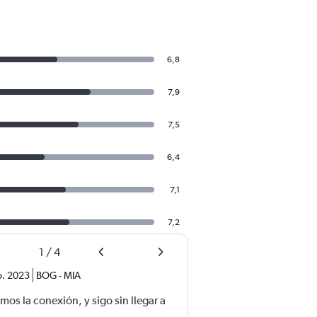
6,8
7,9
7,5
6,4
7,1
7,2
1
/
4
o. 2023
BOG
-
MIA
mos la conexión, y sigo sin llegar a