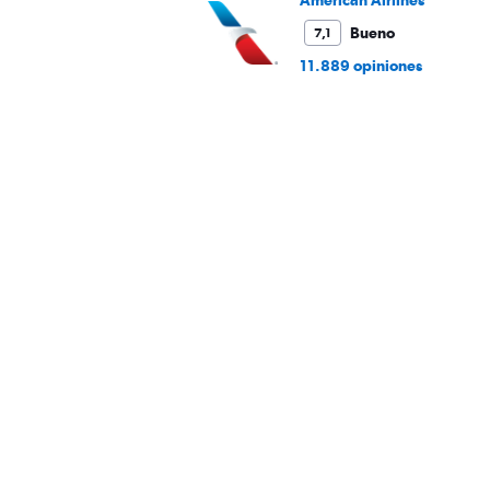
American Airlines
Bueno
7,1
11.889 opiniones