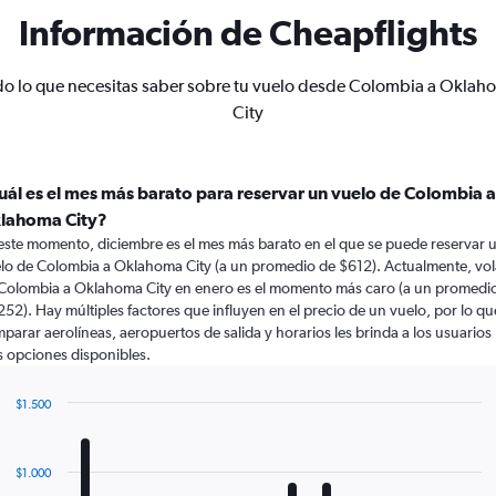
Información de Cheapflights
do lo que necesitas saber sobre tu vuelo desde Colombia a Oklah
City
uál es el mes más barato para reservar un vuelo de Colombia a
lahoma City?
este momento, diciembre es el mes más barato en el que se puede reservar 
lo de Colombia a Oklahoma City (a un promedio de $612). Actualmente, vol
Colombia a Oklahoma City en enero es el momento más caro (a un promedi
252). Hay múltiples factores que influyen en el precio de un vuelo, por lo qu
parar aerolíneas, aeropuertos de salida y horarios les brinda a los usuarios
 opciones disponibles.
$1.500
Bar
Chart
graphic.
chart
with
$1.000
12
bars.