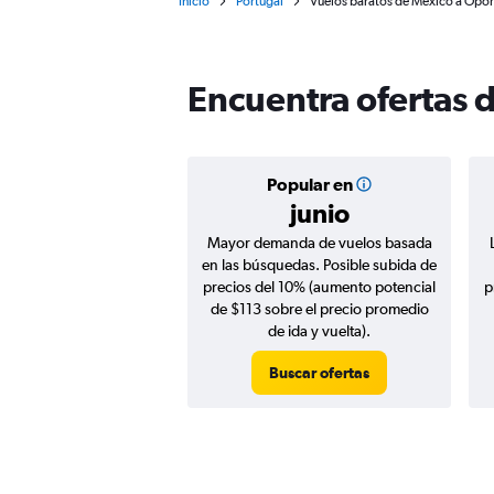
Inicio
Portugal
Vuelos baratos de México a Opor
Encuentra ofertas 
Popular en
junio
Mayor demanda de vuelos basada
en las búsquedas. Posible subida de
precios del 10% (aumento potencial
p
de $113 sobre el precio promedio
de ida y vuelta).
Buscar ofertas