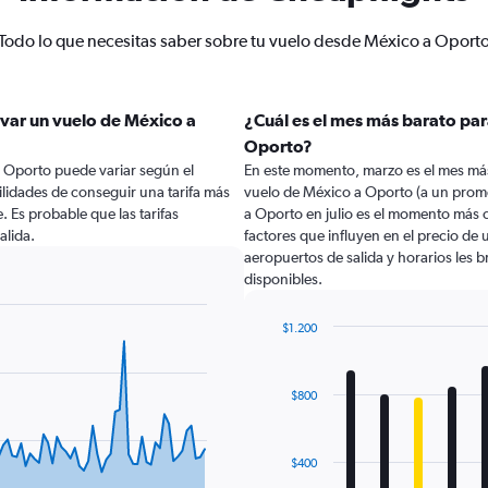
Todo lo que necesitas saber sobre tu vuelo desde México a Oport
var un vuelo de México a
¿Cuál es el mes más barato par
Oporto?
a Oporto puede variar según el
En este momento, marzo es el mes más
lidades de conseguir una tarifa más
vuelo de México a Oporto (a un prom
e. Es probable que las tarifas
a Oporto en julio es el momento más c
alida.
factores que influyen en el precio de
aeropuertos de salida y horarios les 
disponibles.
$1.200
Bar
Chart
graphic.
chart
with
$800
12
bars.
The
$400
chart