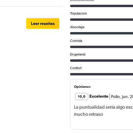
Tripulación
Leer reseñas
Abordaje
Comida
En general
Confort
Opiniones
Excelente
Pollo
,
jun. 
10,0
La puntualidad sería algo ex
mucho retraso