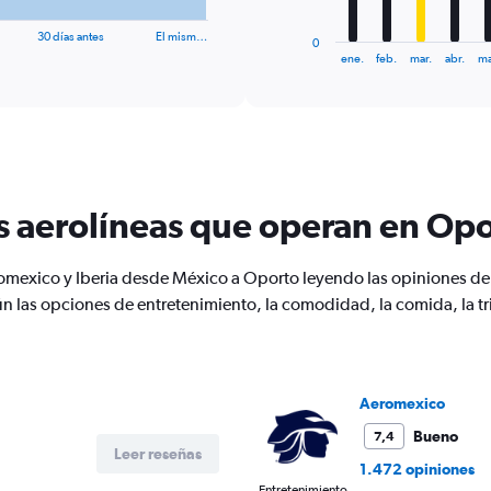
has
1
30 días antes
El mism…
0
X
End
ene.
feb.
mar.
abr.
ma
of
axis
interactive
displaying
chart
categories.
Range:
12
categories.
The
s aerolíneas que operan en Op
chart
has
1
omexico y Iberia desde México a Oporto leyendo las opiniones de u
Y
n las opciones de entretenimiento, la comodidad, la comida, la tri
axis
displaying
values.
Range:
0
Aeromexico
to
1200.
Bueno
7,4
Leer reseñas
1.472 opiniones
Entretenimiento