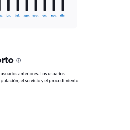
y.
jun.
jul.
ago.
sep.
oct.
nov.
dic.
orto
suarios anteriores. Los usuarios
pulación, el servicio y el procedimiento