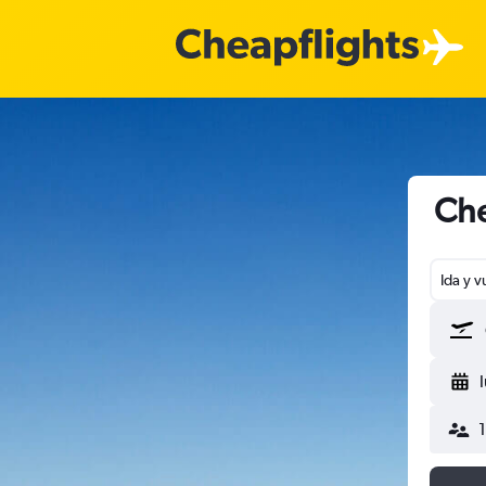
Che
Ida y v