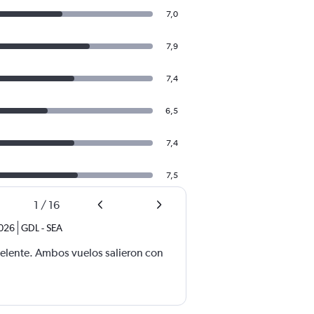
7,0
7,9
7,4
6,5
7,4
7,5
1
/
16
2026
GDL
-
SEA
celente. Ambos vuelos salieron con