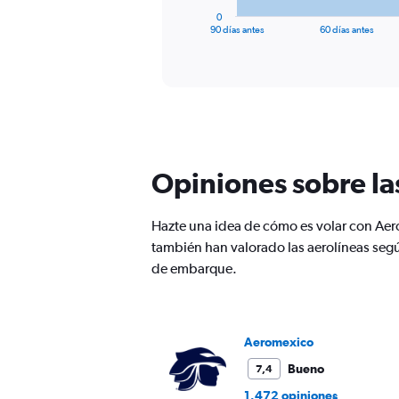
1
0
X
End
90 días antes
60 días antes
of
axis
interactive
displaying
chart
categories.
Range:
91
categories.
The
chart
Opiniones sobre la
has
1
Y
Hazte una idea de cómo es volar con Aer
axis
también han valorado las aerolíneas segú
displaying
values.
de embarque.
Range:
0
to
3600.
Aeromexico
Bueno
7,4
1.472 opiniones