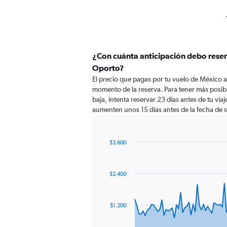
¿Con cuánta anticipación debo reser
Oporto?
El precio que pagas por tu vuelo de México 
momento de la reserva. Para tener más posibi
baja, intenta reservar 23 días antes de tu viaj
aumenten unos 15 días antes de la fecha de s
$3.600
Chart
Chart
graphic.
with
91
$2.400
data
points.
The
$1.200
chart
has