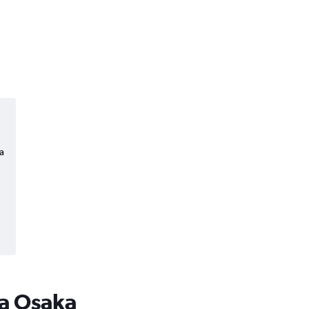
a
 a Osaka