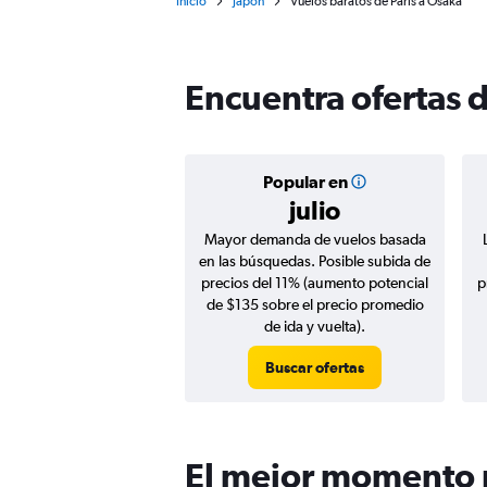
Inicio
Japón
Vuelos baratos de París a Osaka
Encuentra ofertas d
Popular en
julio
Mayor demanda de vuelos basada
en las búsquedas. Posible subida de
precios del 11% (aumento potencial
p
de $135 sobre el precio promedio
de ida y vuelta).
Buscar ofertas
El mejor momento p