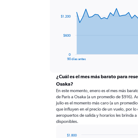
Chart
Chart
graphic.
with
91
$1.200
data
points.
The
$600
chart
has
1
0
X
End
90 días antes
of
axis
interactive
displaying
chart
categories.
¿Cuál es el mes más barato para rese
Range:
Osaka?
91
En este momento, enero es el mes más barato
categories.
de París a Osaka (a un promedio de $916). Ac
The
julio es el momento más caro (a un promedio 
chart
que influyen en el precio de un vuelo, por l
has
aeropuertos de salida y horarios les brinda 
1
disponibles.
Y
axis
displaying
$1.800