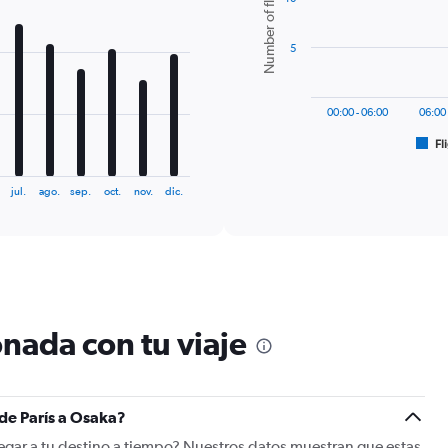
Number of flights
6
bars.
5
The
chart
has
00:00 - 06:00
06:00 
1
Fl
X
End
of
axis
interactive
displaying
chart
jul.
ago.
sep.
oct.
nov.
dic.
categories.
Range:
6
categories.
The
chart
has
nada con tu viaje
1
Y
axis
displaying
Number
 de París a Osaka?
of
llegar a tu destino a tiempo? Nuestros datos muestran que estas