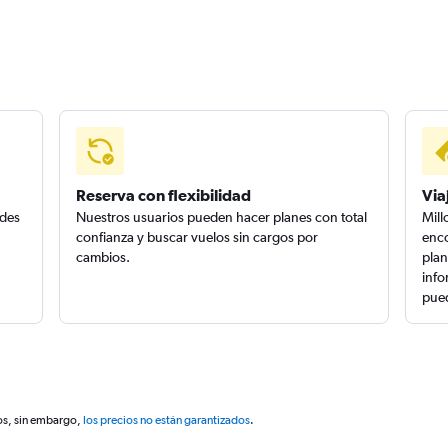
Reserva con flexibilidad
Via
edes
Nuestros usuarios pueden hacer planes con total
Mill
confianza y buscar vuelos sin cargos por
enco
cambios.
plan
info
pued
os, sin embargo,
los precios no están garantizados
.