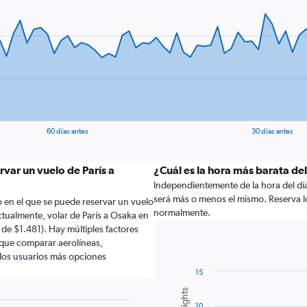
60 días antes
30 días antes
rvar un vuelo de París a
¿Cuál es la hora más barata de
Independientemente de la hora del día a
será más o menos el mismo. Reserva l
 en el que se puede reservar un vuelo
normalmente.
tualmente, volar de París a Osaka en
de $1.481). Hay múltiples factores
o que comparar aerolíneas,
a los usuarios más opciones
15
Bar
Chart
graphic.
chart
10
with