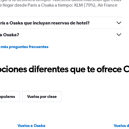
flights.
 llegar desde París a Osaka a tiempo: KLM (79%), Air France
Range:
0
to
rís a Osaka que incluyan reservas de hotel?
15.
 a Osaka?
 más preguntas frecuentes
ciones diferentes que te ofrece 
opulares
Vuelos por clase
Vuelos a Osaka
Vuelos 