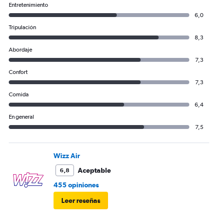
Entretenimiento
6,0
Tripulación
8,3
Abordaje
7,3
Confort
7,3
Comida
6,4
En general
7,5
Wizz Air
Aceptable
6,8
455 opiniones
Leer reseñas