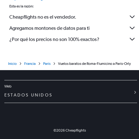
Esta es la razón:
Cheapflights no es el vendedor.
Agregamos montones de datos para ti
¿Por qué los precios no son 100% exactos?
Inicio
Francia
París
Vuelos baratos de Roma-Fiumicino a París-Orly
Web
ESTADOS UNIDOS
©
2026
Cheapflights