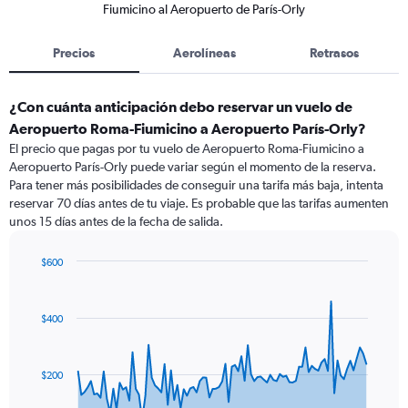
Fiumicino al Aeropuerto de París-Orly
Precios
Aerolíneas
Retrasos
¿Con cuánta anticipación debo reservar un vuelo de
Aeropuerto Roma-Fiumicino a Aeropuerto París-Orly?
El precio que pagas por tu vuelo de Aeropuerto Roma-Fiumicino a
Aeropuerto París-Orly puede variar según el momento de la reserva.
Para tener más posibilidades de conseguir una tarifa más baja, intenta
reservar 70 días antes de tu viaje. Es probable que las tarifas aumenten
unos 15 días antes de la fecha de salida.
$600
Chart
Chart
graphic.
with
91
$400
data
points.
The
$200
chart