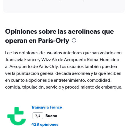
of
X
interactive
axis
chart
displaying
categories.
Range:
Opiniones sobre las aerolíneas que
6
categories.
operan en París-Orly
The
chart
Lee las opiniones de usuarios anteriores que han volado con
has
2
Transavia France y Wizz Air de Aeropuerto Roma-Fiumicino
Y
al Aeropuerto de París-Orly. Los usuarios también pueden
axes
ver la puntuación general de cada aerolínea y la que reciben
displaying
en cuanto a opciones de entretenimiento, comodidad,
Avg.
Price
comida, tripulación, servicio y procedimiento de embarque.
and
Number
of
flights.
Transavia France
Bueno
7,5
428 opiniones