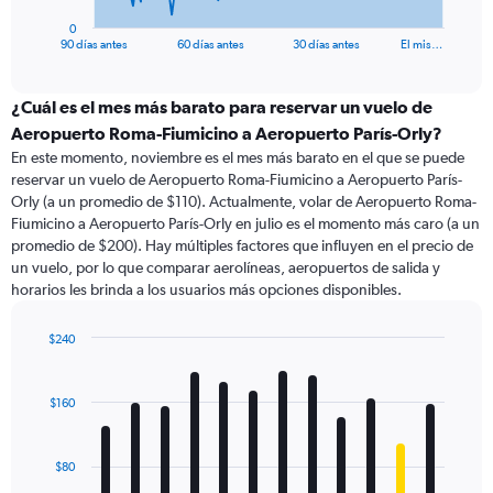
has
1
0
X
End
90 días antes
60 días antes
30 días antes
El mis…
of
axis
interactive
displaying
chart
categories.
¿Cuál es el mes más barato para reservar un vuelo de
Range:
Aeropuerto Roma-Fiumicino a Aeropuerto París-Orly?
91
En este momento, noviembre es el mes más barato en el que se puede
categories.
reservar un vuelo de Aeropuerto Roma-Fiumicino a Aeropuerto París-
The
Orly (a un promedio de $110). Actualmente, volar de Aeropuerto Roma-
chart
Fiumicino a Aeropuerto París-Orly en julio es el momento más caro (a un
has
promedio de $200). Hay múltiples factores que influyen en el precio de
1
un vuelo, por lo que comparar aerolíneas, aeropuertos de salida y
Y
horarios les brinda a los usuarios más opciones disponibles.
axis
displaying
values.
$240
Range:
Bar
Chart
0
graphic.
chart
with
to
$160
12
600.
bars.
$80
The