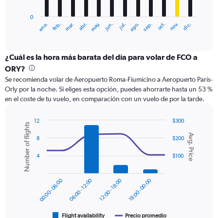
chart
has
0
1
ene.
feb.
mar.
abr.
may.
jun.
jul.
ago.
sep.
oct.
nov.
dic.
X
End
of
axis
interactive
displaying
chart
categories.
¿Cuál es la hora más barata del día para volar de FCO a
Range:
ORY?
12
Se recomienda volar de Aeropuerto Roma-Fiumicino a Aeropuerto París-
categories.
Orly por la noche. Si eliges esta opción, puedes ahorrarte hasta un 53 %
The
en el coste de tu vuelo, en comparación con un vuelo de por la tarde.
chart
has
1
12
$300
Number of flights
Y
Combination
Chart
Avg. Price
graphic.
chart
axis
8
$200
with
displaying
2
4
$100
values.
data
Range:
series.
0
00:00 - 06:00
06:00 - 12:00
12:00 - 18:00
18:00 - 00:00
to
The
240.
chart
has
1
Flight availability
Precio promedio
End