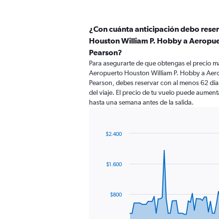
¿Con cuánta anticipación debo rese
Houston William P. Hobby a Aeropue
Pearson?
Para asegurarte de que obtengas el precio m
Aeropuerto Houston William P. Hobby a Aero
Pearson, debes reservar con al menos 62 días
del viaje. El precio de tu vuelo puede aumentar
hasta una semana antes de la salida.
$2.400
Chart
Chart
graphic.
with
91
$1.600
data
points.
The
$800
chart
has