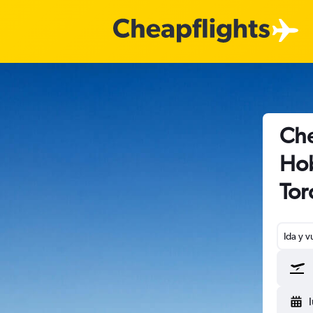
Che
Hob
Tor
Ida y v