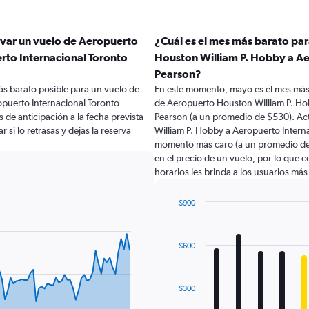
rvar un vuelo de Aeropuerto
¿Cuál es el mes más barato pa
rto Internacional Toronto
Houston William P. Hobby a Ae
Pearson?
ás barato posible para un vuelo de
En este momento, mayo es el mes más 
puerto Internacional Toronto
de Aeropuerto Houston William P. Ho
 de anticipación a la fecha prevista
Pearson (a un promedio de $530). Ac
 si lo retrasas y dejas la reserva
William P. Hobby a Aeropuerto Intern
momento más caro (a un promedio de $
en el precio de un vuelo, por lo que 
horarios les brinda a los usuarios má
$900
Bar
Chart
graphic.
chart
with
$600
12
bars.
The
$300
chart