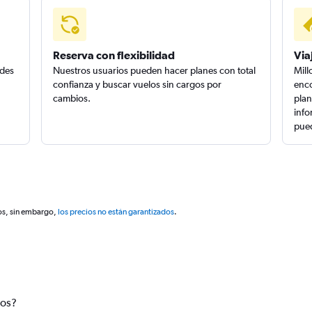
Reserva con flexibilidad
Via
edes
Nuestros usuarios pueden hacer planes con total
Mill
confianza y buscar vuelos sin cargos por
enco
cambios.
plan
info
pued
os, sin embargo,
los precios no están garantizados
.
tos?