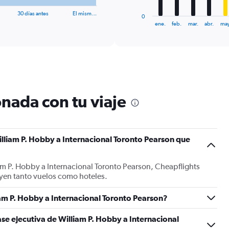
has
1
30 días antes
El mism…
0
X
End
ene.
feb.
mar.
abr.
may
of
axis
interactive
displaying
chart
categories.
Range:
12
categories.
The
nada con tu viaje
chart
has
1
Y
lliam P. Hobby a Internacional Toronto Pearson que
axis
displaying
values.
am P. Hobby a Internacional Toronto Pearson, Cheapflights
Range:
yen tanto vuelos como hoteles.
0
to
900.
am P. Hobby a Internacional Toronto Pearson?
se ejecutiva de William P. Hobby a Internacional