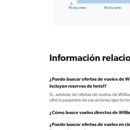
1
0
X
End
90 días antes
60 días antes
of
axis
interactive
displaying
chart
categories.
Range:
91
categories.
The
chart
Información relacio
has
1
Y
axis
displaying
¿Puedo buscar ofertas de vuelos de Wi
values.
incluyan reservas de hotel?
Range:
Sí, además de ofertas de vuelos de Willi
0
ofrece paquetes de vacaciones que inclu
to
2400.
¿Cómo busco vuelos directos de Willi
¿Puedo buscar ofertas de vuelos en cla