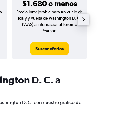
$1.680 o menos
a
Precio inmejorable para un vuelo de
Precio inmejorable para
ida y y vuelta de Washington D. C.
ida de Washington D. 
(WAS) a Internacional Toronto
Internacional Toront
Pearson.
Buscar ofertas
Buscar ofert
ngton D. C. a
ashington D. C. con nuestro gráfico de