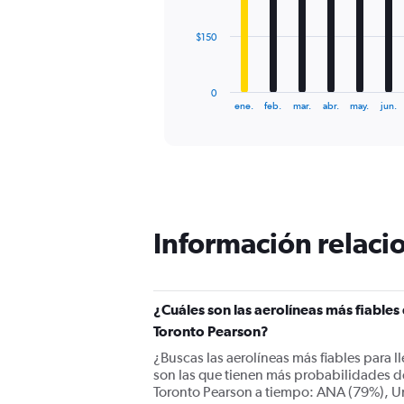
The
$150
chart
has
1
0
X
End
ene.
feb.
mar.
abr.
may.
jun.
of
axis
interactive
displaying
chart
categories.
Range:
12
categories.
The
Información relacio
chart
has
1
Y
¿Cuáles son las aerolíneas más fiable
axis
displaying
Toronto Pearson?
values.
¿Buscas las aerolíneas más fiables para 
Range:
son las que tienen más probabilidades d
0
Toronto Pearson a tiempo: ANA (79%), Uni
to