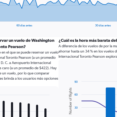
60 días antes
30 días antes
ervar un vuelo de Washington
¿Cuál es la hora más barata de
A diferencia de los vuelos de por la
ronto Pearson?
ahorrar hasta un 34 % en los vuelos 
 en el que se puede reservar un vuelo
Internacional Toronto Pearson explor
onal Toronto Pearson (a un promedio
D. C. a Aeropuerto Internacional
s caro (a un promedio de $422). Hay
de un vuelo, por lo que comparar
les brinda a los usuarios más opciones
90
Combination
Chart
Number of flights
graphic.
chart
60
with
2
data
series.
30