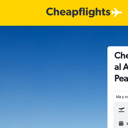
Che
al 
Pea
Ida y v