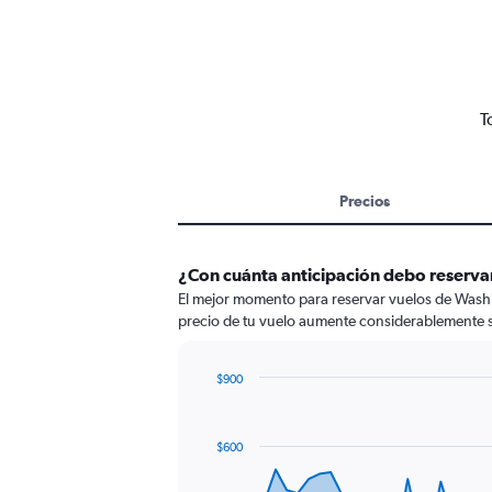
T
Precios
¿Con cuánta anticipación debo reserva
El mejor momento para reservar vuelos de Washin
precio de tu vuelo aumente considerablemente s
$900
Chart
Chart
graphic.
with
91
$600
data
points.