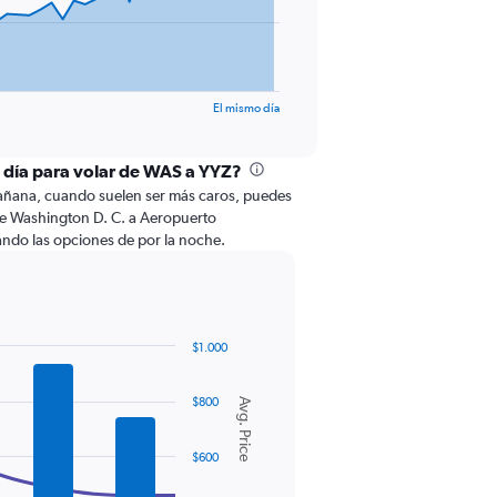
El mismo día
l día para volar de WAS a YYZ?
 mañana, cuando suelen ser más caros, puedes
de Washington D. C. a Aeropuerto
ando las opciones de por la noche.
$1.000
$800
Avg. Price
$600