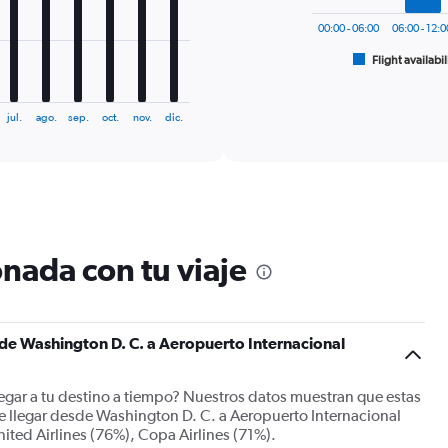
The
chart
00:00 - 06:00
06:00 - 12:
has
1
Flight availabil
End
of
X
interactive
axis
chart
displaying
jul.
ago.
sep.
oct.
nov.
dic.
categories.
Range:
6
categories.
The
chart
has
nada con tu viaje
2
Y
axes
displaying
s de Washington D. C. a Aeropuerto Internacional
Avg.
Price
and
llegar a tu destino a tiempo? Nuestros datos muestran que estas
Number
e llegar desde Washington D. C. a Aeropuerto Internacional
of
ted Airlines (76%), Copa Airlines (71%).
flights.