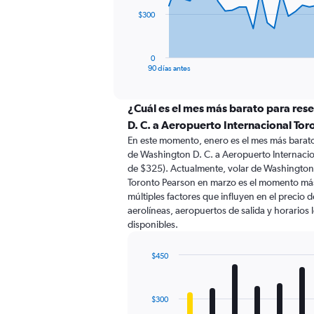
The
$300
chart
has
1
0
X
End
90 días antes
of
axis
interactive
displaying
chart
categories.
¿Cuál es el mes más barato para res
Range:
D. C. a Aeropuerto Internacional To
91
En este momento, enero es el mes más barato
categories.
de Washington D. C. a Aeropuerto Internaci
The
de $325). Actualmente, volar de Washington 
chart
Toronto Pearson en marzo es el momento má
has
múltiples factores que influyen en el precio 
1
aerolíneas, aeropuertos de salida y horarios 
Y
disponibles.
axis
displaying
values.
$450
Range:
Bar
Chart
0
graphic.
chart
with
to
$300
12
900.
bars.