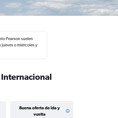
nto Pearson suelen
 jueves o miércoles y
 Internacional
Buena oferta de ida y
Buena oferta de
$209 o m
vuelta