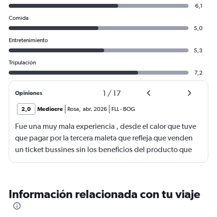
6,1
Comida
5,0
Entretenimiento
5,3
Tripulación
7,2
1
/
17
Opiniones
2,0
Mediocre
Rosa
,
abr. 2026
FLL
-
BOG
Fue una muy mala experiencia , desde el calor que tuve
que pagar por la tercera maleta que refleja que venden
un ticket bussines sin los beneficios del producto que
ofrecen . Uno va sentado todo el vuelo , no es bussines ,
es un engaño de venta.
Información relacionada con tu viaje