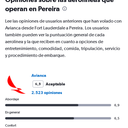
categories.
The
operan en Pereira
chart
has
Lee las opiniones de usuarios anteriores que han volado con
1
Y
Avianca desde Fort Lauderdale a Pereira. Los usuarios
axis
también pueden ver la puntuación general de cada
displaying
aerolínea y la que reciben en cuanto a opciones de
values.
entretenimiento, comodidad, comida, tripulación, servicio
Range:
0
y procedimiento de embarque.
to
900.
Avianca
Aceptable
6,5
2.523 opiniones
Abordaje
6,9
En general
6,5
Confort