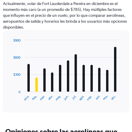
Actualmente, volar de Fort Lauderdale a Pereira en diciembre es el
momento más caro (a un promedio de $785). Hay múltiples factores
que influyen en el precio de un vuelo, por lo que comparar aerolíneas,
aeropuertos de salida y horarios les brinda a los usuarios más opciones
disponibles.
$900
Bar
Chart
graphic.
chart
with
$600
12
bars.
$300
The
chart
has
0
1
ene.
abr.
jul.
oct.
mar.
jun.
sep.
dic.
feb.
may.
ago.
nov.
X
End
of
axis
interactive
displaying
chart
categories.
Range:
12
Opiniones sobre las aerolíneas que