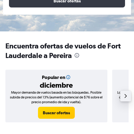
Buscar ofertas
Encuentra ofertas de vuelos de Fort
Lauderdale a Pereira
Popular en
diciembre
Mayor demanda de vuelos basada en las búsquedas. Posible
Los precio
subida de precios del 13% (aumento potencial de $76 sobre el
de precios
precio promedio de ida y vuelta).
Buscar ofertas