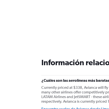
Información relacio
¿Cuáles son las aerolíneas más baratas
Currently priced at $338, Avianca will fl
many other airlines offer competitively pr
LATAM Airlines and JetSMART - these airl
respectively. Avianca is currently priced 
Encuentra vuelos de Avianca desde Lima 