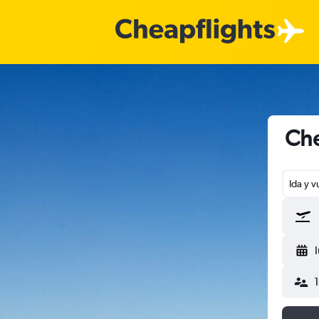
Che
Ida y v