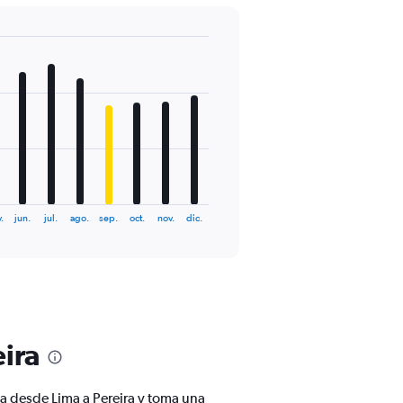
.
jun.
jul.
ago.
sep.
oct.
nov.
dic.
ira
a desde Lima a Pereira y toma una