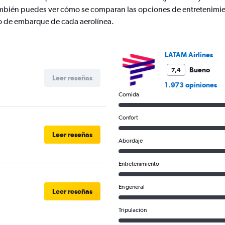
Y
mbién puedes ver cómo se comparan las opciones de entretenimie
axis
displaying
nto de embarque de cada aerolínea.
values.
Range:
0
LATAM Airlines
to
600.
Bueno
7,4
Leer reseñas
1.973 opiniones
Comida
Confort
Leer reseñas
Abordaje
Entretenimiento
En general
Leer reseñas
Tripulación