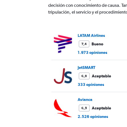
axis
decisión con conocimiento de causa. Ta
displaying
values.
tripulación, el servicio y el procedimie
Range:
0
to
750.
LATAM Airlines
Bueno
7,4
1.973 opiniones
JetSMART
Aceptable
6,8
333 opiniones
Avianca
Aceptable
6,5
2.526 opiniones