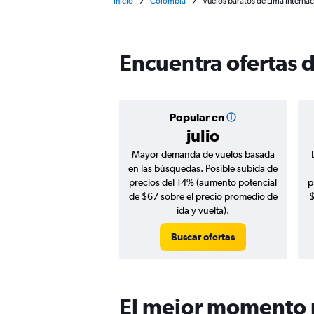
Inicio
Colombia
Vuelos baratos de Lima Interna
Encuentra ofertas d
Popular en
julio
Mayor demanda de vuelos basada
en las búsquedas. Posible subida de
precios del 14% (aumento potencial
p
de $67 sobre el precio promedio de
$
ida y vuelta).
Buscar ofertas
El mejor momento p