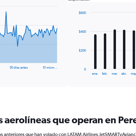
$600
Bar
Chart
graphic.
chart
with
$400
12
bars.
The
$200
chart
has
1
30 días antes
El mism…
0
X
End
ene.
feb.
mar.
abr.
may
of
axis
interactive
displaying
chart
categories.
Range:
12
categories.
The
s aerolíneas que operan en Pere
chart
has
1
os anteriores que han volado con LATAM Airlines,JetSMARTyAvianc