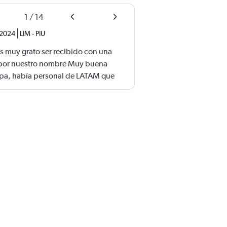
1
/
14
 2024
LIM
-
PIU
s muy grato ser recibido con una
a por nuestro nombre Muy buena
uipa, había personal de LATAM que
je, gratamente sorprendido Asiento
ra Vuelo muy tranquilo y lo mejor en