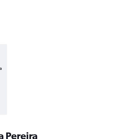
a
a Pereira