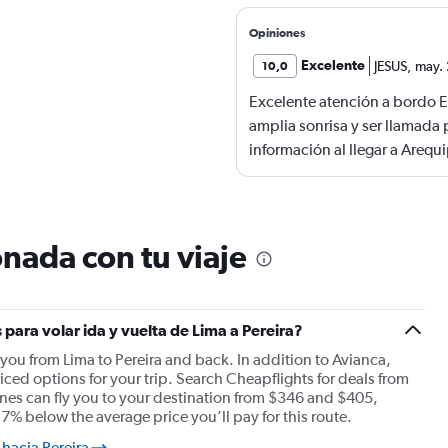
Opiniones
Excelente
JESUS
,
may.
10,0
Excelente atención a bordo E
amplia sonrisa y ser llamad
información al llegar a Areq
indicaba la cinta del equipa
muy cómodo, snacks a la altu
horario
nada con tu viaje
 para volar ida y vuelta de Lima a Pereira?
y you from Lima to Pereira and back. In addition to Avianca,
iced options for your trip. Search Cheapflights for deals from
ines can fly you to your destination from $346 and $405,
17% below the average price you’ll pay for this route.
hacia Pereira