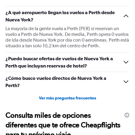
has
1
¿A qué aeropuerto llegan los vuelos a Perth desde
Y
Nueva York?
axis
displaying
La mayoría de la gente vuela a Perth (PER) si reservan un
values.
vuelo a Perth de Nueva York. De media, Perth opera 0 vuelos
Range:
de ida desde Nueva York por día con 0 aerolíneas. Perth está
0
situado a tan solo 10,2 km del centro de Perth.
to
3000.
¿Puedo buscar ofertas de vuelos de Nueva York a
Perth que incluyan reservas de hotel?
¿Cómo busco vuelos directos de Nueva York a
Perth?
Ver más preguntas frecuentes
Consulta miles de opciones
diferentes que te ofrece Cheapflights
para tu próximo viaje