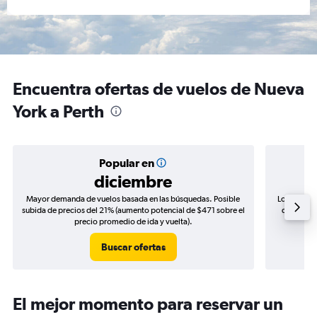
Encuentra ofertas de vuelos de Nueva
York a Perth
Popular en
diciembre
Mayor demanda de vuelos basada en las búsquedas. Posible
Los precio
subida de precios del 21% (aumento potencial de $471 sobre el
de precios
precio promedio de ida y vuelta).
Buscar ofertas
El mejor momento para reservar un