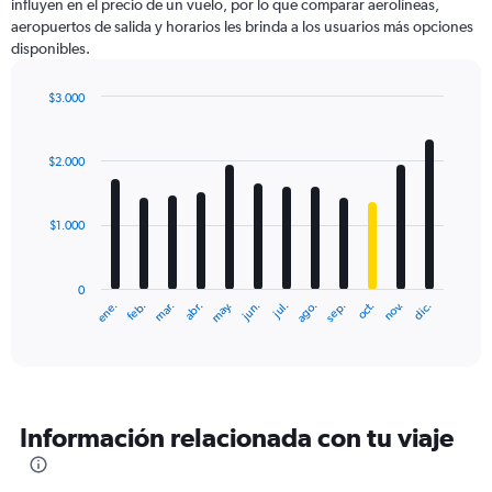
influyen en el precio de un vuelo, por lo que comparar aerolíneas,
aeropuertos de salida y horarios les brinda a los usuarios más opciones
disponibles.
$3.000
Bar
Chart
graphic.
chart
with
$2.000
12
bars.
$1.000
The
chart
has
0
1
ene.
feb.
mar.
abr.
may.
jun.
jul.
ago.
sep.
oct.
nov.
dic.
X
End
of
axis
interactive
displaying
chart
categories.
Range:
12
Información relacionada con tu viaje
categories.
The
chart