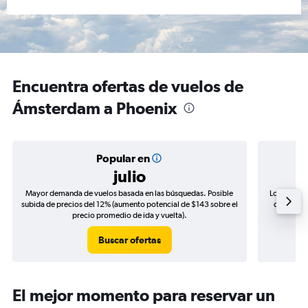
Encuentra ofertas de vuelos de
Ámsterdam a Phoenix
Popular en
julio
Mayor demanda de vuelos basada en las búsquedas. Posible
Los precio
subida de precios del 12% (aumento potencial de $143 sobre el
de precios
precio promedio de ida y vuelta).
Buscar ofertas
El mejor momento para reservar un