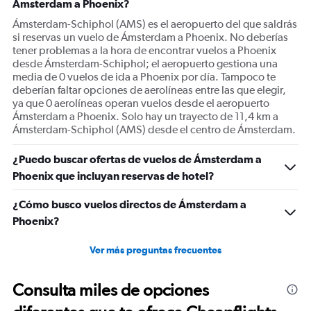
Ámsterdam a Phoenix?
axis
displaying
Ámsterdam-Schiphol (AMS) es el aeropuerto del que saldrás
values.
si reservas un vuelo de Ámsterdam a Phoenix. No deberías
Range:
tener problemas a la hora de encontrar vuelos a Phoenix
0
desde Ámsterdam-Schiphol; el aeropuerto gestiona una
to
media de 0 vuelos de ida a Phoenix por día. Tampoco te
1500.
deberían faltar opciones de aerolíneas entre las que elegir,
ya que 0 aerolíneas operan vuelos desde el aeropuerto
Ámsterdam a Phoenix. Solo hay un trayecto de 11,4 km a
Ámsterdam-Schiphol (AMS) desde el centro de Ámsterdam.
¿Puedo buscar ofertas de vuelos de Ámsterdam a
Phoenix que incluyan reservas de hotel?
¿Cómo busco vuelos directos de Ámsterdam a
Phoenix?
Ver más preguntas frecuentes
Consulta miles de opciones