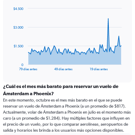
$4.500
Chart
Chart
graphic.
with
80
$3.000
data
points.
The
$1.500
chart
has
1
0
X
End
79 días antes
49 días antes
19 días antes
of
axis
interactive
displaying
chart
categories.
¿Cuál es el mes más barato para reservar un vuelo de
Range:
Ámsterdam a Phoenix?
80
En este momento, octubre es el mes más barato en el que se puede
categories.
reservar un vuelo de Ámsterdam a Phoenix (a un promedio de $817).
The
Actualmente, volar de Ámsterdam a Phoenix en julio es el momento más
chart
caro (a un promedio de $1.284). Hay múltiples factores que influyen en
has
el precio de un vuelo, por lo que comparar aerolíneas, aeropuertos de
1
salida y horarios les brinda a los usuarios más opciones disponibles.
Y