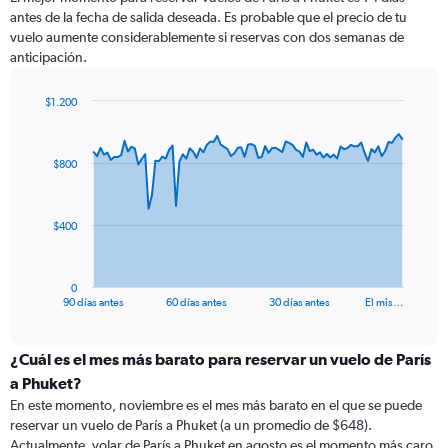
antes de la fecha de salida deseada. Es probable que el precio de tu
vuelo aumente considerablemente si reservas con dos semanas de
anticipación.
$1.200
Chart
Chart
graphic.
with
91
$800
data
points.
The
$400
chart
has
1
0
X
End
90 días antes
60 días antes
30 días antes
El mis…
of
axis
interactive
displaying
chart
categories.
¿Cuál es el mes más barato para reservar un vuelo de París
Range:
a Phuket?
91
En este momento, noviembre es el mes más barato en el que se puede
categories.
reservar un vuelo de París a Phuket (a un promedio de $648).
The
Actualmente, volar de París a Phuket en agosto es el momento más caro