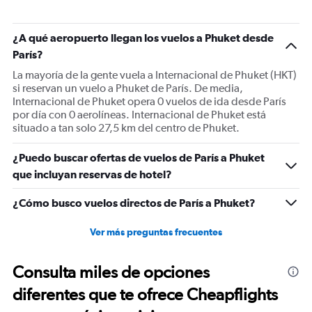
chart
has
1
¿A qué aeropuerto llegan los vuelos a Phuket desde
Y
París?
axis
displaying
La mayoría de la gente vuela a Internacional de Phuket (HKT)
values.
si reservan un vuelo a Phuket de París. De media,
Range:
Internacional de Phuket opera 0 vuelos de ida desde París
0
por día con 0 aerolíneas. Internacional de Phuket está
to
situado a tan solo 27,5 km del centro de Phuket.
1200.
¿Puedo buscar ofertas de vuelos de París a Phuket
que incluyan reservas de hotel?
¿Cómo busco vuelos directos de París a Phuket?
Ver más preguntas frecuentes
Consulta miles de opciones
diferentes que te ofrece Cheapflights