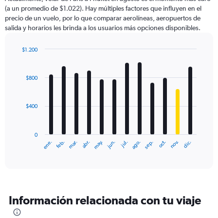
chart
(a un promedio de $1.022). Hay múltiples factores que influyen en el
has
precio de un vuelo, por lo que comparar aerolíneas, aeropuertos de
1
salida y horarios les brinda a los usuarios más opciones disponibles.
Y
axis
displaying
$1.200
values.
Bar
Chart
Range:
graphic.
chart
with
0
$800
12
to
bars.
1200.
$400
The
chart
has
0
1
ene.
feb.
mar.
abr.
may.
jun.
jul.
ago.
sep.
oct.
nov.
dic.
X
End
of
axis
interactive
displaying
chart
categories.
Range:
12
Información relacionada con tu viaje
categories.
The