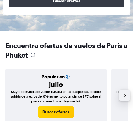
Buscar ofertas
Encuentra ofertas de vuelos de París a
Phuket
Popular en
julio
Mayor demanda de vuelos basada en las búsquedas. Posible
Los precio
subida de precios del 8% (aumento potencial de $77 sobre el
de precio
precio promedio de ida y vuelta).
Buscar ofertas