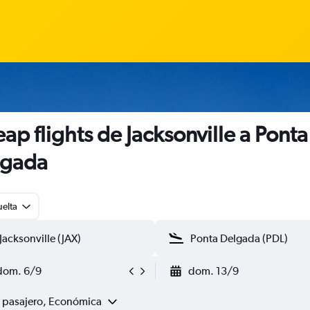
ap flights de Jacksonville a Ponta
lgada
uelta
dom. 6/9
dom. 13/9
1 pasajero, Económica