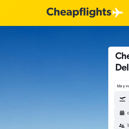
Che
De
Ida y v