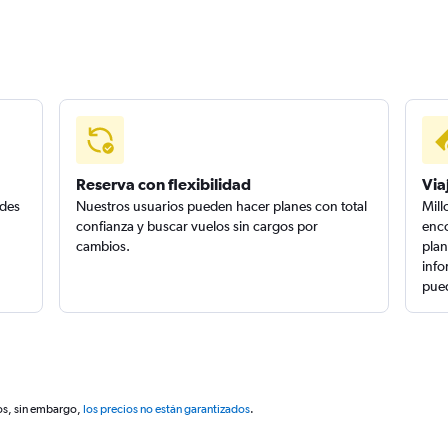
Reserva con flexibilidad
Via
edes
Nuestros usuarios pueden hacer planes con total
Mill
confianza y buscar vuelos sin cargos por
enco
cambios.
plan
info
pued
os, sin embargo,
los precios no están garantizados
.