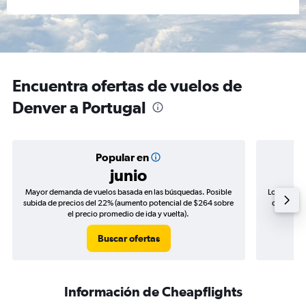
Encuentra ofertas de vuelos de
Denver a Portugal
Popular en
junio
Mayor demanda de vuelos basada en las búsquedas. Posible
Los precio
subida de precios del 22% (aumento potencial de $264 sobre
de precios
el precio promedio de ida y vuelta).
Buscar ofertas
Información de Cheapflights