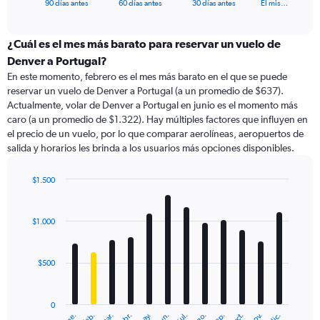
X
End
90 días antes
60 días antes
30 días antes
El mis…
of
axis
interactive
displaying
chart
categories.
¿Cuál es el mes más barato para reservar un vuelo de
Range:
Denver a Portugal?
91
En este momento, febrero es el mes más barato en el que se puede
categories.
reservar un vuelo de Denver a Portugal (a un promedio de $637).
The
Actualmente, volar de Denver a Portugal en junio es el momento más
chart
caro (a un promedio de $1.322). Hay múltiples factores que influyen en
has
el precio de un vuelo, por lo que comparar aerolíneas, aeropuertos de
1
salida y horarios les brinda a los usuarios más opciones disponibles.
Y
axis
displaying
$1.500
values.
Bar
Chart
Range:
graphic.
chart
with
0
$1.000
12
to
bars.
2400.
$500
The
chart
has
0
1
ene.
feb.
mar.
abr.
may.
jun.
jul.
ago.
sep.
oct.
nov.
dic.