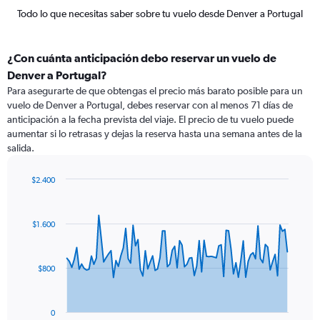
Todo lo que necesitas saber sobre tu vuelo desde Denver a Portugal
¿Con cuánta anticipación debo reservar un vuelo de
Denver a Portugal?
Para asegurarte de que obtengas el precio más barato posible para un
vuelo de Denver a Portugal, debes reservar con al menos 71 días de
anticipación a la fecha prevista del viaje. El precio de tu vuelo puede
aumentar si lo retrasas y dejas la reserva hasta una semana antes de la
salida.
$2.400
Chart
Chart
graphic.
with
91
$1.600
data
points.
The
$800
chart
has
1
0