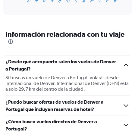
X
End
of
axis
interactive
displaying
chart
categories.
Range:
12
Información relacionada con tu viaje
categories.
The
chart
has
1
¿Desde qué aeropuerto salen los vuelos de Denver
Y
a Portugal?
axis
displaying
Si buscas un vuelo de Denver a Portugal, volarás desde
values.
Internacional de Denver. Internacional de Denver (DEN) está
Range:
a solo 29,7 km del centro de la ciudad.
0
to
¿Puedo buscar ofertas de vuelos de Denver a
1500.
Portugal que incluyan reservas de hotel?
¿Cómo busco vuelos directos de Denver a
Portugal?