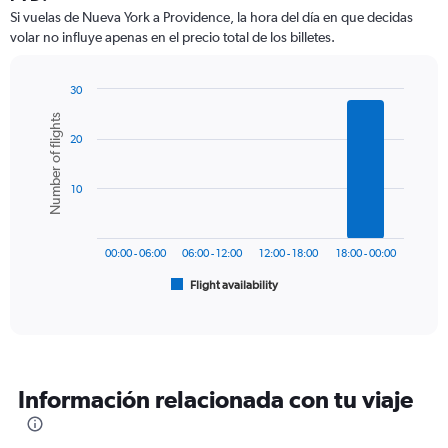
Si vuelas de Nueva York a Providence, la hora del día en que decidas
volar no influye apenas en el precio total de los billetes.
30
Bar
Chart
Number of flights
graphic.
chart
20
with
6
bars.
10
The
chart
has
00:00 - 06:00
06:00 - 12:00
12:00 - 18:00
18:00 - 00:00
1
Flight availability
X
End
of
axis
interactive
displaying
chart
categories.
Range:
6
Información relacionada con tu viaje
categories.
The
chart