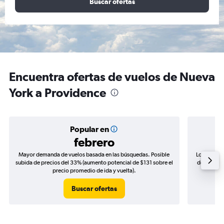
Buscar ofertas
Encuentra ofertas de vuelos de Nueva
York a Providence
Popular en
febrero
Mayor demanda de vuelos basada en las búsquedas. Posible
Los precio
subida de precios del 33% (aumento potencial de $131 sobre el
de precios
precio promedio de ida y vuelta).
Buscar ofertas