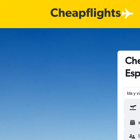
Che
Es
Ida y v