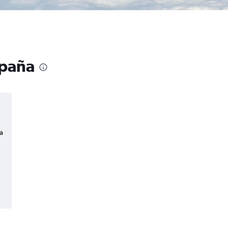
spaña
a