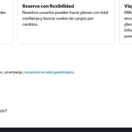
Reserva con flexibilidad
Via
edes
Nuestros usuarios pueden hacer planes con total
Mill
confianza y buscar vuelos sin cargos por
enco
cambios.
plan
info
pued
os, sin embargo,
los precios no están garantizados
.
tos?