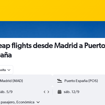
ap flights desde Madrid a Puert
paña
uelta
sáb. 5/9
sáb. 12/9
1 pasajero, Económica