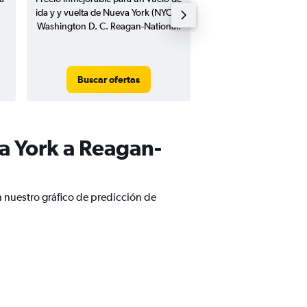
ida y y vuelta de Nueva York (NYC) a
ida de Nueva York 
Washington D. C. Reagan-National.
Washington D. C. Reag
Buscar ofertas
Buscar ofert
a York a Reagan-
 nuestro gráfico de predicción de