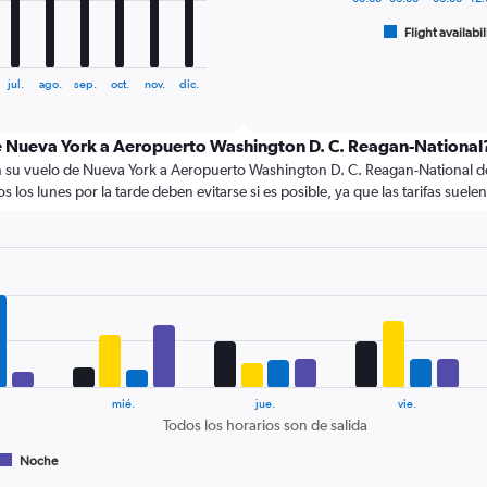
has
1
Flight availabil
End
of
X
interactive
axis
chart
jul.
ago.
sep.
oct.
nov.
dic.
displaying
categories.
Range:
 de Nueva York a Aeropuerto Washington D. C. Reagan-National
6
su vuelo de Nueva York a Aeropuerto Washington D. C. Reagan-National debe
categories.
os los lunes por la tarde deben evitarse si es posible, ya que las tarifas sue
The
chart
has
2
Y
axes
displaying
Avg.
Price
and
Number
mié.
jue.
vie.
of
Todos los horarios son de salida
flights.
Noche