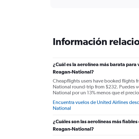
interactive
axis
chart
displaying
Todos
los
horarios
son
Información relacio
de
salida.
Range:
7
categories.
¿Cuál es la aerolínea más barata para
The
Reagan-National?
chart
Cheapflights users have booked flights 
has
National round-trip from $232. Puedes v
1
National por un 13% menos que el precio
Y
axis
Encuentra vuelos de United Airlines de
displaying
National
values.
Range:
¿Cuáles son las aerolíneas más fiable
0
to
Reagan-National?
900.