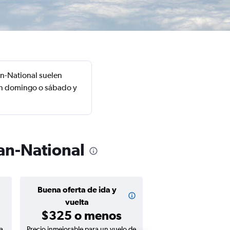
n-National suelen
 un domingo o sábado y
an-National
Buena oferta de ida y
Buena oferta de
$199 o m
vuelta
$325 o menos
a
Precio inmejorable para un vuelo de
Precio inmejorable para