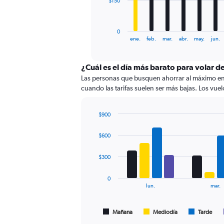
$150
chart
has
1
0
X
End
ene.
feb.
mar.
abr.
may.
jun.
of
axis
interactive
displaying
chart
categories.
¿Cuál es el día más barato para volar
Range:
Las personas que busquen ahorrar al máximo en 
12
cuando las tarifas suelen ser más bajas. Los vuel
categories.
The
chart
$900
has
Bar
Chart
graphic.
chart
1
$600
with
Y
4
axis
data
$300
displaying
series.
values.
0
Range:
The
lun.
mar.
0
chart
to
has
450.
1
Mañana
Mediodía
Tarde
End
of
X