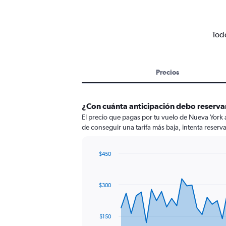
Todo
Precios
¿Con cuánta anticipación debo reserva
El precio que pagas por tu vuelo de Nueva York
de conseguir una tarifa más baja, intenta reserva
$450
Chart
Chart
graphic.
with
91
$300
data
points.
The
$150
chart