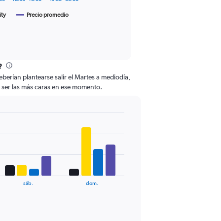
ity
Precio promedio
?
rían plantearse salir el Martes a mediodía,
len ser las más caras en ese momento.
sáb.
dom.