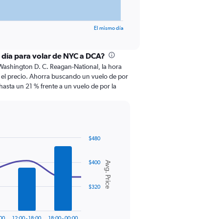
El mismo día
l día para volar de NYC a DCA?
Washington D. C. Reagan-National, la hora
en el precio. Ahorra buscando un vuelo de por
hasta un 21 % frente a un vuelo de por la
$480
$400
Avg. Price
$320
:00
12:00 - 18:00
18:00 - 00:00