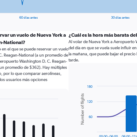
60 días antes
30 días antes
ervar un vuelo de Nueva York a
¿Cuál es la hora más barata de
Al volar de Nueva York a Aeropuerto 
n-National?
del día en que se vuela suele influir 
 en el que se puede reservar un vuelo
la mañana, que puede bajar el precio 
C. Reagan-National (a un promedio de
tarde.
Aeropuerto Washington D. C. Reagan-
 un promedio de $362). Hay múltiples
lo, por lo que comparar aerolíneas,
a los usuarios más opciones
180
Combination
Chart
Number of flights
graphic.
chart
120
with
2
data
series.
60
The
chart
00:00 - 06:00
06:00 - 12