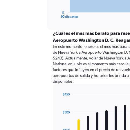
has
1
0
X
End
90 días antes
of
axis
interactive
displaying
chart
categories.
¿Cuál es el mes más barato para res
Range:
Aeropuerto Washington D. C. Reaga
91
En este momento, enero es el mes más barato
categories.
de Nueva York a Aeropuerto Washington D. 
The
$243). Actualmente, volar de Nueva York a 
chart
National en junio es el momento más caro (a
has
factores que influyen en el precio de un vue
1
aeropuertos de salida y horarios les brinda 
Y
disponibles.
axis
displaying
values.
$450
Range:
Bar
Chart
0
graphic.
chart
with
to
$300
12
450.
bars.
The