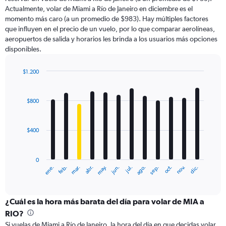
The
Actualmente, volar de Miami a Río de Janeiro en diciembre es el
chart
momento más caro (a un promedio de $983). Hay múltiples factores
has
que influyen en el precio de un vuelo, por lo que comparar aerolíneas,
1
aeropuertos de salida y horarios les brinda a los usuarios más opciones
Y
disponibles.
axis
displaying
values.
$1.200
Range:
Bar
Chart
0
graphic.
chart
with
to
$800
12
1800.
bars.
$400
The
chart
has
0
1
ene.
feb.
mar.
abr.
may.
jun.
jul.
ago.
sep.
oct.
nov.
dic.
X
End
of
axis
interactive
displaying
chart
categories.
¿Cuál es la hora más barata del día para volar de MIA a
Range:
RIO?
12
Si vuelas de Miami a Río de Janeiro, la hora del día en que decidas volar