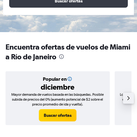
Buscar ofertas
Encuentra ofertas de vuelos de Miami
a Río de Janeiro
Popular en
diciembre
Mayor demanda de vuelos basada en las búsquedas. Posible
Los precio
subida de precios del 0% (aumento potencial de $2 sobre el
de precio
precio promedio de ida y vuelta).
Buscar ofertas