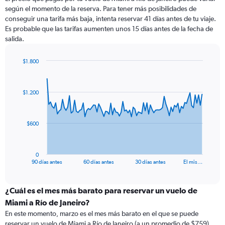
según el momento de la reserva. Para tener más posibilidades de
conseguir una tarifa más baja, intenta reservar 41 días antes de tu viaje.
Es probable que las tarifas aumenten unos 15 días antes de la fecha de
salida.
$1.800
Chart
Chart
graphic.
with
91
$1.200
data
points.
The
$600
chart
has
1
0
X
End
90 días antes
60 días antes
30 días antes
El mis…
of
axis
interactive
displaying
chart
categories.
¿Cuál es el mes más barato para reservar un vuelo de
Range:
Miami a Río de Janeiro?
91
En este momento, marzo es el mes más barato en el que se puede
categories.
reservar un vuelo de Miami a Río de Janeiro (a un promedio de $759).