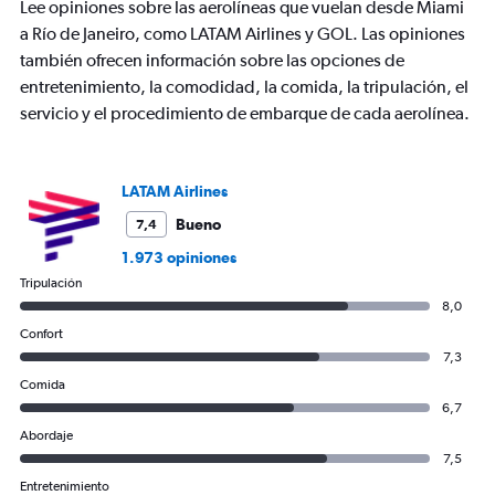
Lee opiniones sobre las aerolíneas que vuelan desde Miami
1
Y
a Río de Janeiro, como LATAM Airlines y GOL. Las opiniones
axis
también ofrecen información sobre las opciones de
displaying
entretenimiento, la comodidad, la comida, la tripulación, el
Number
servicio y el procedimiento de embarque de cada aerolínea.
of
flights.
Range:
0
LATAM Airlines
to
15.
Bueno
7,4
1.973 opiniones
Tripulación
8,0
Confort
7,3
Comida
6,7
Abordaje
7,5
Entretenimiento