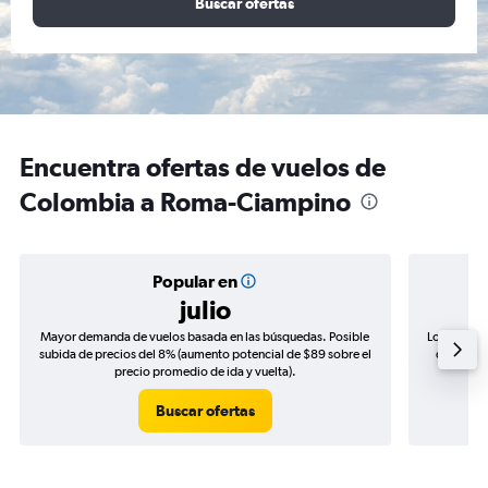
Buscar ofertas
Encuentra ofertas de vuelos de
Colombia a Roma-Ciampino
Popular en
julio
Mayor demanda de vuelos basada en las búsquedas. Posible
Los precio
subida de precios del 8% (aumento potencial de $89 sobre el
de precio
precio promedio de ida y vuelta).
Buscar ofertas