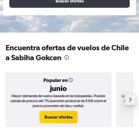
Buscar ofertas
Encuentra ofertas de vuelos de Chile
a Sabiha Gokcen
Popular en
junio
Mayor demanda de vuelos basada en las búsquedas. Posible
Los precio
subida de precios del 7% (aumento potencial de $106 sobre el
de precio
precio promedio de ida y vuelta).
Buscar ofertas