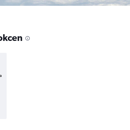
Gokcen
a