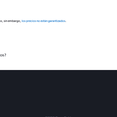
os, sin embargo,
los precios no están garantizados
.
tos?