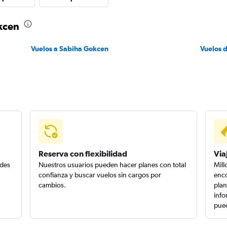
kcen
Vuelos a Sabiha Gokcen
Vuelos 
Reserva con flexibilidad
Via
edes
Nuestros usuarios pueden hacer planes con total
Mill
confianza y buscar vuelos sin cargos por
enco
cambios.
plan
info
pued