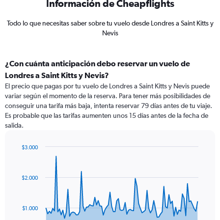
Información de Cheapflights
Todo lo que necesitas saber sobre tu vuelo desde Londres a Saint Kitts y
Nevis
¿Con cuánta anticipación debo reservar un vuelo de
Londres a Saint Kitts y Nevis?
El precio que pagas por tu vuelo de Londres a Saint Kitts y Nevis puede
variar según el momento de la reserva. Para tener más posibilidades de
conseguir una tarifa más baja, intenta reservar 79 días antes de tu viaje.
Es probable que las tarifas aumenten unos 15 días antes de la fecha de
salida.
$3.000
Chart
Chart
graphic.
with
91
$2.000
data
points.
The
$1.000
chart