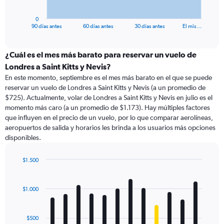
has
1
0
X
End
90 días antes
60 días antes
30 días antes
El mis…
of
axis
interactive
displaying
chart
categories.
¿Cuál es el mes más barato para reservar un vuelo de
Range:
Londres a Saint Kitts y Nevis?
91
En este momento, septiembre es el mes más barato en el que se puede
categories.
reservar un vuelo de Londres a Saint Kitts y Nevis (a un promedio de
The
$725). Actualmente, volar de Londres a Saint Kitts y Nevis en julio es el
chart
momento más caro (a un promedio de $1.173). Hay múltiples factores
has
que influyen en el precio de un vuelo, por lo que comparar aerolíneas,
1
aeropuertos de salida y horarios les brinda a los usuarios más opciones
Y
disponibles.
axis
displaying
values.
$1.500
Range:
Bar
Chart
0
graphic.
chart
with
to
$1.000
12
3000.
bars.
$500
The