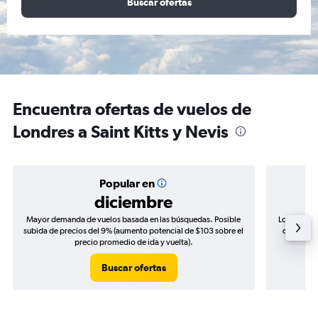
Buscar ofertas
Encuentra ofertas de vuelos de
Londres a Saint Kitts y Nevis
Popular en
diciembre
Mayor demanda de vuelos basada en las búsquedas. Posible
Los precio
subida de precios del 9% (aumento potencial de $103 sobre el
de precios
precio promedio de ida y vuelta).
Buscar ofertas