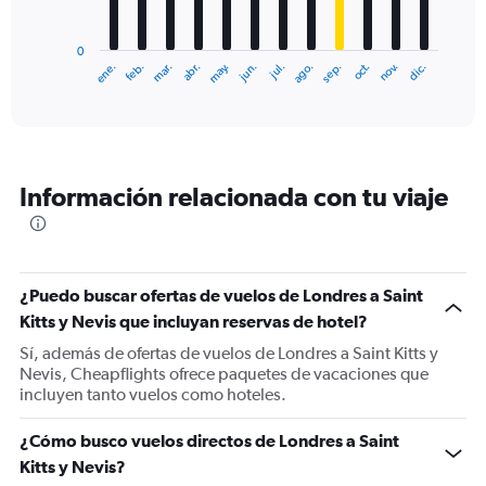
chart
has
0
1
ene.
feb.
mar.
abr.
may.
jun.
jul.
ago.
sep.
oct.
nov.
dic.
X
End
of
axis
interactive
displaying
chart
categories.
Range:
12
Información relacionada con tu viaje
categories.
The
chart
has
1
¿Puedo buscar ofertas de vuelos de Londres a Saint
Y
Kitts y Nevis que incluyan reservas de hotel?
axis
displaying
Sí, además de ofertas de vuelos de Londres a Saint Kitts y
values.
Nevis, Cheapflights ofrece paquetes de vacaciones que
Range:
incluyen tanto vuelos como hoteles.
0
to
¿Cómo busco vuelos directos de Londres a Saint
1500.
Kitts y Nevis?