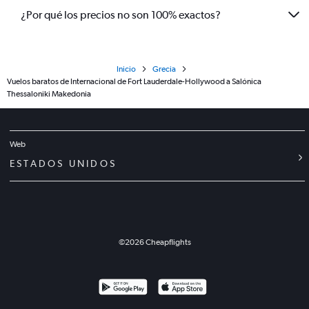
¿Por qué los precios no son 100% exactos?
Inicio
Grecia
Vuelos baratos de Internacional de Fort Lauderdale-Hollywood a Salónica
Thessaloniki Makedonia
Web
ESTADOS UNIDOS
©
2026
Cheapflights