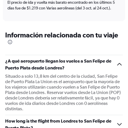
El precio de ida y vuelta más barato encontrado en los últimos 5
displaying
días fue de $1.219 con Varias aerolíneas (del 3 oct. al 24 oct.).
values.
Range:
0
to
1800.
Información relacionada con tu viaje
¿A qué aeropuerto llegan los vuelos a San Felipe de
Puerto Plata desde Londres?
Situado a solo 13,8 km del centro de la ciudad, San Felipe
de Puerto Plata La Union es el aeropuerto que la mayoría de
los viajeros utilizarán cuando vuelen a San Felipe de Puerto
Plata desde Londres. Reservar vuelos desde La Union (POP)
desde Londres debería ser relativamente fácil, ya que hay 0
vuelos de ida diarios desde Londres con 0 aerolíneas
distintas.
How long is the flight from Londres to San Felipe de
Puerto Plata?