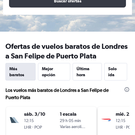
Buscar ofertas
Ofertas de vuelos baratos de Londres
a San Felipe de Puerto Plata
Más
Mejor
Última
Solo
baratos
opción
hora
ida
Los vuelos más baratos de Londres a San Felipe de
Puerto Plata
sáb. 3/10
1 escala
mié. 26
12:15
29 h 05 min
12:15
-
Varias aerolíneas
-
LHR
POP
LHR
POP