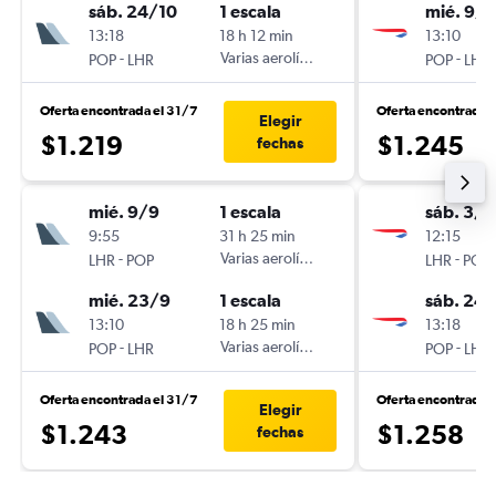
sáb. 24/10
1 escala
mié. 9/9
13:18
18 h 12 min
13:10
-
Varias aerolíneas
-
POP
LHR
POP
LHR
Oferta encontrada el 31/7
Oferta encontrada 
Elegir
$1.219
$1.245
fechas
mié. 9/9
1 escala
sáb. 3/1
9:55
31 h 25 min
12:15
-
Varias aerolíneas
-
LHR
POP
LHR
POP
mié. 23/9
1 escala
sáb. 24/
13:10
18 h 25 min
13:18
-
Varias aerolíneas
-
POP
LHR
POP
LHR
Oferta encontrada el 31/7
Oferta encontrada e
Elegir
$1.243
$1.258
fechas