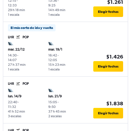
12:15
-
13:36
-
$1.261
12:33
9:25
29 h 18 min
14 h 49 min
Elegir fechas
1 escala
1 escala
El más corto de ida y vuelta
LHR
POP
mar. 22/12
mar. 19/1
14:30
-
16:42
-
$1.426
14:07
12:05
27 h 37 min
15 h 23 min
Elegir fechas
1 escala
1 escala
LHR
POP
lun. 14/9
lun. 21/9
22:40
-
15:05
-
$1.838
11:32
9:50
41 h 52 min
37 h 45 min
Elegir fechas
3 escalas
2 escalas
LHR
POP