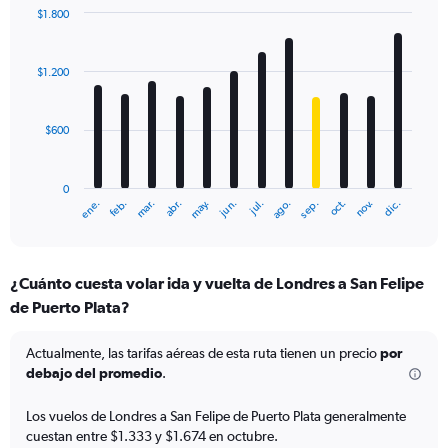
$1.800
Bar
Chart
graphic.
chart
with
$1.200
12
bars.
$600
The
chart
has
0
1
mar.
jun.
sep.
dic.
ene.
abr.
jul.
oct.
feb.
may.
ago.
nov.
X
End
of
axis
interactive
displaying
chart
categories.
¿Cuánto cuesta volar ida y vuelta de Londres a San Felipe
Range:
de Puerto Plata?
12
categories.
The
Actualmente, las tarifas aéreas de esta ruta tienen un precio
por
chart
debajo del promedio
.
has
1
Los vuelos de Londres a San Felipe de Puerto Plata generalmente
Y
cuestan entre $1.333 y $1.674 en octubre.
axis