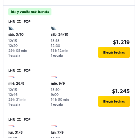
Ida y vuelta más barata
LHR
POP
sáb. 3/10
sáb. 24/10
12:15
-
13:18
-
$1.219
12:20
12:30
29 h 05 min
18 h 12 min
Elegir fechas
1 escala
1 escala
LHR
POP
mié. 26/8
mié. 9/9
12:15
-
13:10
-
$1.245
12:46
9:00
29 h 31 min
14 h 50 min
Elegir fechas
1 escala
1 escala
LHR
POP
lun. 31/8
lun. 7/9