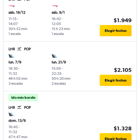
sáb. 19/12
sáb. 9/1
11:15
-
16:42
-
$1.949
14:07
12:05
30 h 52 min
15 h 23 min
Elegir fechas
1 escala
1 escala
LHR
POP
lun. 7/9
lun. 21/9
18:30
-
15:05
-
$2.105
11:32
22:25
46 h 02 min
50 h 20 min
Elegir fechas
3 escalas
2 escalas
Ida más barata
LHR
POP
dom. 13/9
16:45
-
$1.328
11:32
47 h 47 min
Elegir fechas