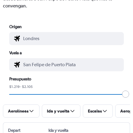
convengan.
Origen
Vuela a
Presupuesto
$1.219 - $2.105
Aerolíneas
Ida y vuelta
Escalas
Aerop
Depart
Ida y vuelta