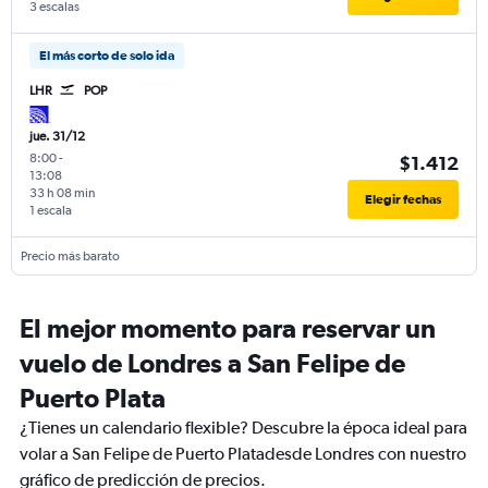
3 escalas
El más corto de solo ida
LHR
POP
jue. 31/12
8:00
-
$1.412
13:08
33 h 08 min
Elegir fechas
1 escala
Precio más barato
El mejor momento para reservar un
vuelo de Londres a San Felipe de
Puerto Plata
¿Tienes un calendario flexible? Descubre la época ideal para
volar a San Felipe de Puerto Platadesde Londres con nuestro
gráfico de predicción de precios.