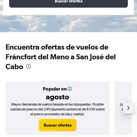
Buscar ofertas
Encuentra ofertas de vuelos de
Fráncfort del Meno a San José del
Cabo
Popular en
agosto
Mayor demanda de vuelos basada en las búsquedas. Posible
Los precio
subida de precios del 24% (aumento potencial de $330 sobre
de precios
el precio promedio de ida y vuelta).
Buscar ofertas