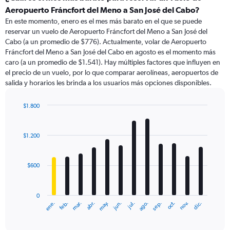
Range:
Aeropuerto Fráncfort del Meno a San José del Cabo?
91
En este momento, enero es el mes más barato en el que se puede
categories.
reservar un vuelo de Aeropuerto Fráncfort del Meno a San José del
The
Cabo (a un promedio de $776). Actualmente, volar de Aeropuerto
chart
Fráncfort del Meno a San José del Cabo en agosto es el momento más
has
caro (a un promedio de $1.541). Hay múltiples factores que influyen en
1
el precio de un vuelo, por lo que comparar aerolíneas, aeropuertos de
Y
salida y horarios les brinda a los usuarios más opciones disponibles.
axis
displaying
values.
$1.800
Range:
Bar
Chart
0
graphic.
chart
with
to
$1.200
12
3600.
bars.
$600
The
chart
has
0
1
ene.
feb.
mar.
abr.
may.
jun.
jul.
ago.
sep.
oct.
nov.
dic.
X
End
of
axis
interactive
displaying
chart