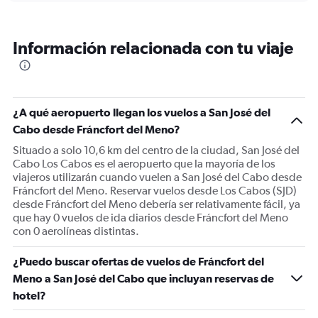
categories.
Range:
12
Información relacionada con tu viaje
categories.
The
chart
has
1
¿A qué aeropuerto llegan los vuelos a San José del
Y
Cabo desde Fráncfort del Meno?
axis
displaying
Situado a solo 10,6 km del centro de la ciudad, San José del
values.
Cabo Los Cabos es el aeropuerto que la mayoría de los
Range:
viajeros utilizarán cuando vuelen a San José del Cabo desde
0
Fráncfort del Meno. Reservar vuelos desde Los Cabos (SJD)
to
desde Fráncfort del Meno debería ser relativamente fácil, ya
1800.
que hay 0 vuelos de ida diarios desde Fráncfort del Meno
con 0 aerolíneas distintas.
¿Puedo buscar ofertas de vuelos de Fráncfort del
Meno a San José del Cabo que incluyan reservas de
hotel?