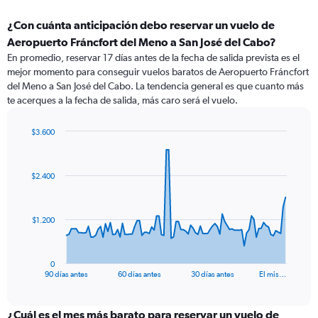
¿Con cuánta anticipación debo reservar un vuelo de
Aeropuerto Fráncfort del Meno a San José del Cabo?
En promedio, reservar 17 días antes de la fecha de salida prevista es el
mejor momento para conseguir vuelos baratos de Aeropuerto Fráncfort
del Meno a San José del Cabo. La tendencia general es que cuanto más
te acerques a la fecha de salida, más caro será el vuelo.
$3.600
Chart
Chart
graphic.
with
91
$2.400
data
points.
The
$1.200
chart
has
1
0
X
End
90 días antes
60 días antes
30 días antes
El mis…
of
axis
interactive
displaying
chart
categories.
¿Cuál es el mes más barato para reservar un vuelo de