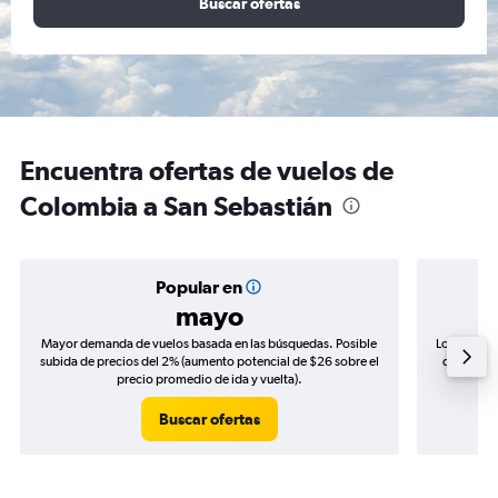
Buscar ofertas
Encuentra ofertas de vuelos de
Colombia a San Sebastián
Popular en
mayo
Mayor demanda de vuelos basada en las búsquedas. Posible
Los precio
subida de precios del 2% (aumento potencial de $26 sobre el
de precios
precio promedio de ida y vuelta).
Buscar ofertas