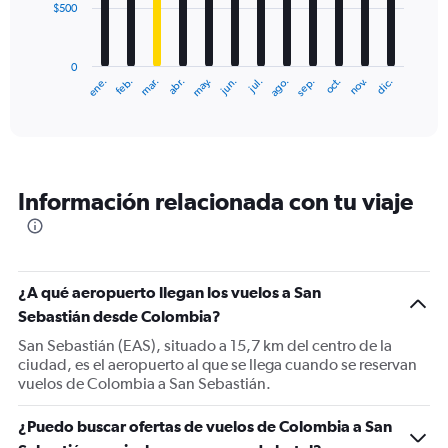
$500
The
chart
has
0
1
ene.
feb.
mar.
abr.
may.
jun.
jul.
ago.
sep.
oct.
nov.
dic.
X
End
of
axis
interactive
displaying
chart
categories.
Range:
12
Información relacionada con tu viaje
categories.
The
chart
has
1
¿A qué aeropuerto llegan los vuelos a San
Y
Sebastián desde Colombia?
axis
displaying
San Sebastián (EAS), situado a 15,7 km del centro de la
values.
ciudad, es el aeropuerto al que se llega cuando se reservan
Range:
vuelos de Colombia a San Sebastián.
0
to
¿Puedo buscar ofertas de vuelos de Colombia a San
1500.