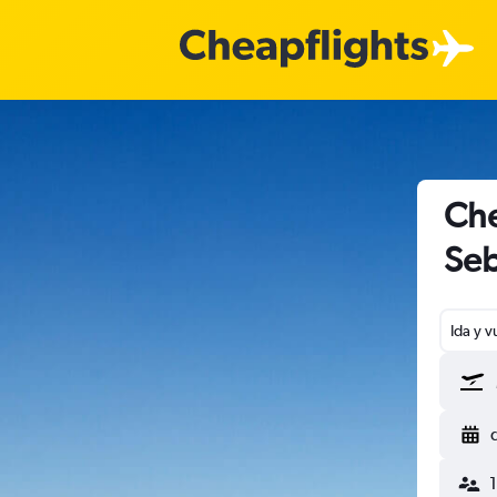
Che
Seb
Ida y v