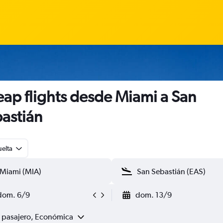
ap flights desde Miami a San
astián
uelta
dom. 6/9
dom. 13/9
1 pasajero, Económica