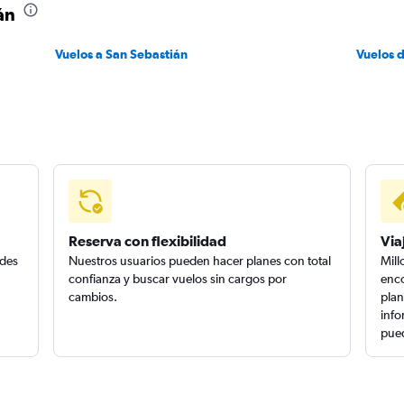
án
Vuelos a San Sebastián
Vuelos 
Reserva con flexibilidad
Via
edes
Nuestros usuarios pueden hacer planes con total
Mill
confianza y buscar vuelos sin cargos por
enco
cambios.
plan
info
pued