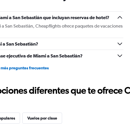
has
1
Y
ami a San Sebastián que incluyan reservas de hotel?
axis
displaying
i a San Sebastián, Cheapflights ofrece paquetes de vacaciones
values.
Range:
0
i a San Sebastián?
to
1800.
ase ejecutiva de Miami a San Sebastián?
 más preguntas frecuentes
ciones diferentes que te ofrece 
opulares
Vuelos por clase