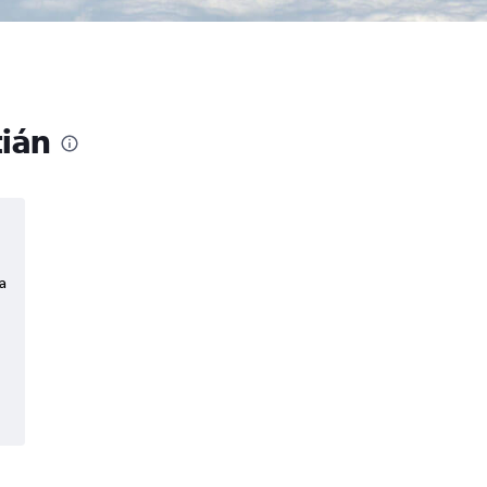
tián
a