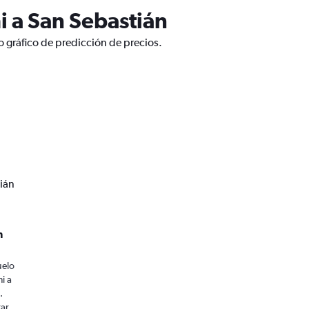
i a San Sebastián
 gráfico de predicción de precios.
ián
n
uelo
i a
.
rar