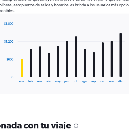
olíneas, aeropuertos de salida y horarios les brinda a los usuarios más opci
ponibles.
$1.800
Bar
Chart
graphic.
chart
with
$1.200
12
bars.
The
$600
chart
has
1
0
X
End
ene.
feb.
mar.
abr.
may.
jun.
jul.
ago.
sep.
oct.
nov.
dic.
of
axis
interactive
displaying
chart
categories.
Range:
12
categories.
The
nada con tu viaje
chart