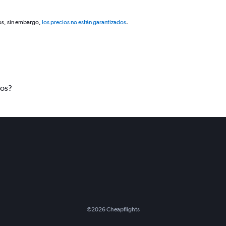
os, sin embargo,
los precios no están garantizados
.
tos?
©
2026
Cheapflights