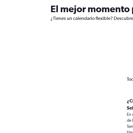
El mejor momento p
¿Tienes un calendario flexible? Descubre
Tod
¿C
Se
En 
de 
San
Hay