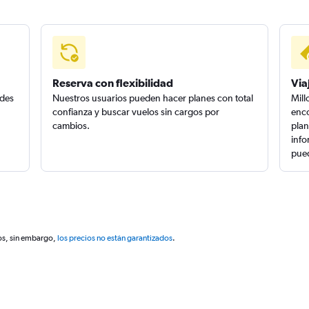
Reserva con flexibilidad
Via
edes
Nuestros usuarios pueden hacer planes con total
Mill
confianza y buscar vuelos sin cargos por
enco
cambios.
plan
info
pued
os, sin embargo,
los precios no están garantizados
.