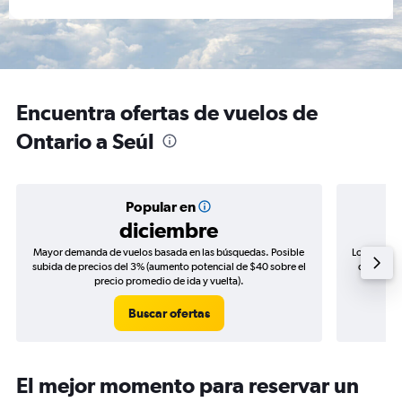
Encuentra ofertas de vuelos de
Ontario a Seúl
Popular en
diciembre
Mayor demanda de vuelos basada en las búsquedas. Posible
Los precio
subida de precios del 3% (aumento potencial de $40 sobre el
de precio
precio promedio de ida y vuelta).
Buscar ofertas
El mejor momento para reservar un