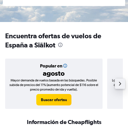
Encuentra ofertas de vuelos de
España a Siālkot
Popular en
agosto
Mayor demanda de vuelos basada en las búsquedas. Posible
Los precio
subida de precios del 11% (aumento potencial de $116 sobre el
de precios
precio promedio de ida y vuelta).
Buscar ofertas
Información de Cheapflights