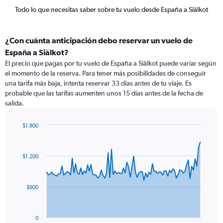
Todo lo que necesitas saber sobre tu vuelo desde España a Siālkot
¿Con cuánta anticipación debo reservar un vuelo de
España a Siālkot?
El precio que pagas por tu vuelo de España a Siālkot puede variar según
el momento de la reserva. Para tener más posibilidades de conseguir
una tarifa más baja, intenta reservar 33 días antes de tu viaje. Es
probable que las tarifas aumenten unos 15 días antes de la fecha de
salida.
$1.800
Chart
Chart
graphic.
with
91
$1.200
data
points.
The
$600
chart
has
1
0