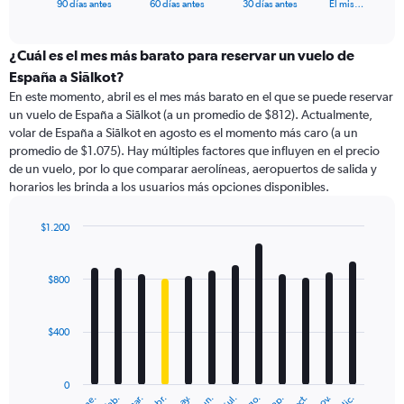
X
End
90 días antes
60 días antes
30 días antes
El mis…
of
axis
interactive
displaying
chart
categories.
¿Cuál es el mes más barato para reservar un vuelo de
Range:
España a Siālkot?
91
En este momento, abril es el mes más barato en el que se puede reservar
categories.
un vuelo de España a Siālkot (a un promedio de $812). Actualmente,
The
volar de España a Siālkot en agosto es el momento más caro (a un
chart
promedio de $1.075). Hay múltiples factores que influyen en el precio
has
de un vuelo, por lo que comparar aerolíneas, aeropuertos de salida y
1
horarios les brinda a los usuarios más opciones disponibles.
Y
axis
displaying
$1.200
values.
Bar
Chart
Range:
graphic.
chart
with
0
$800
12
to
bars.
1800.
$400
The
chart
has
0
1
ene.
feb.
mar.
abr.
may.
jun.
jul.
ago.
sep.
oct.
nov.
dic.