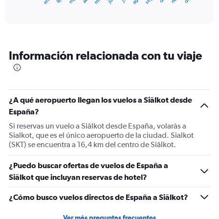
X
End
of
axis
interactive
displaying
chart
categories.
Range:
12
Información relacionada con tu viaje
categories.
The
chart
has
1
¿A qué aeropuerto llegan los vuelos a Siālkot desde
Y
España?
axis
displaying
Si reservas un vuelo a Siālkot desde España, volarás a
values.
Sialkot, que es el único aeropuerto de la ciudad. Sialkot
Range:
(SKT) se encuentra a 16,4 km del centro de Siālkot.
0
to
¿Puedo buscar ofertas de vuelos de España a
1200.
Siālkot que incluyan reservas de hotel?
¿Cómo busco vuelos directos de España a Siālkot?
Ver más preguntas frecuentes