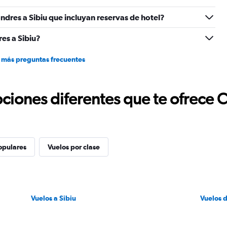
to
ndres a Sibiu que incluyan reservas de hotel?
1.2.
es a Sibiu?
 más preguntas frecuentes
ciones diferentes que te ofrece 
opulares
Vuelos por clase
Vuelos a Sibiu
Vuelos 