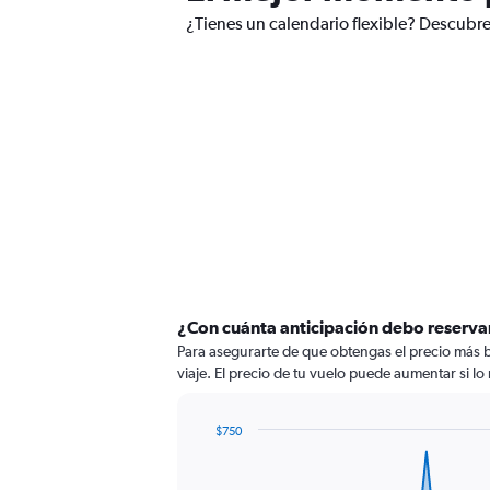
¿Tienes un calendario flexible? Descubre
¿Con cuánta anticipación debo reservar
Para asegurarte de que obtengas el precio más ba
viaje. El precio de tu vuelo puede aumentar si lo 
$750
Chart
Chart
graphic.
with
80