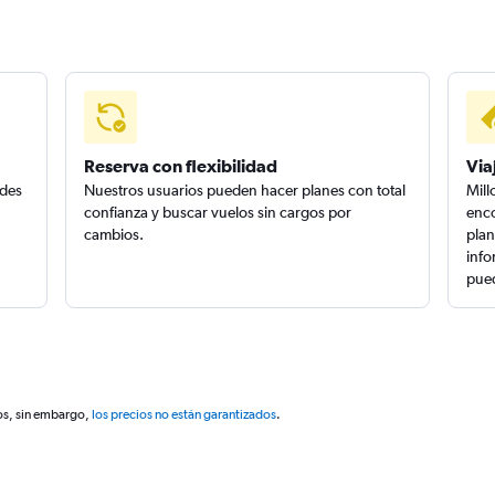
Reserva con flexibilidad
Via
edes
Nuestros usuarios pueden hacer planes con total
Mill
confianza y buscar vuelos sin cargos por
enco
cambios.
plan
info
pued
os, sin embargo,
los precios no están garantizados
.