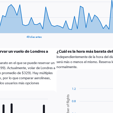
49 días antes
rvar un vuelo de Londres a
¿Cuál es la hora más barata de
Independientemente de la hora del día a
será más o menos el mismo. Reserva lo
arato en el que se puede reservar un
normalmente.
$99). Actualmente, volar de Londres a
n promedio de $329). Hay múltiples
lo, por lo que comparar aerolíneas,
a los usuarios más opciones
1.2
Bar
Chart
Number of flights
graphic.
chart
0.8
with
6
bars.