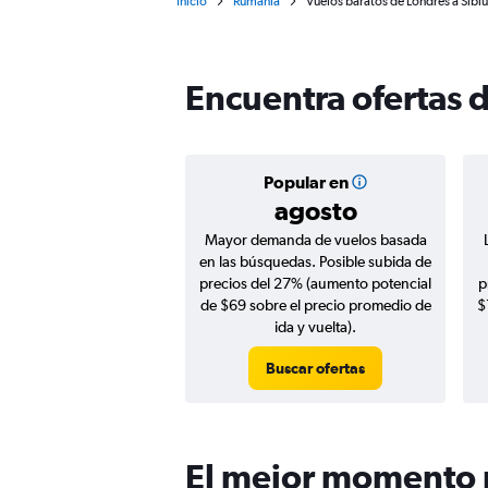
Inicio
Rumanía
Vuelos baratos de Londres a Sibiu
Encuentra ofertas d
Popular en
agosto
Mayor demanda de vuelos basada
en las búsquedas. Posible subida de
precios del 27% (aumento potencial
p
de $69 sobre el precio promedio de
$
ida y vuelta).
Buscar ofertas
El mejor momento p