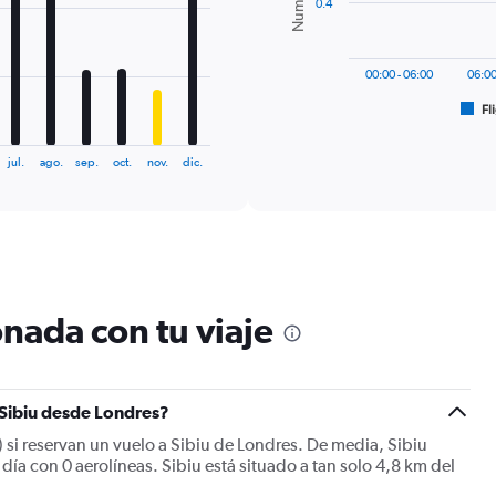
0.4
The
chart
has
00:00 - 06:00
06:00
1
Fl
X
End
of
axis
interactive
displaying
chart
jul.
ago.
sep.
oct.
nov.
dic.
categories.
Range:
6
categories.
The
chart
has
nada con tu viaje
1
Y
axis
displaying
Number
 Sibiu desde Londres?
of
) si reservan un vuelo a Sibiu de Londres. De media, Sibiu
flights.
ía con 0 aerolíneas. Sibiu está situado a tan solo 4,8 km del
Range:
0