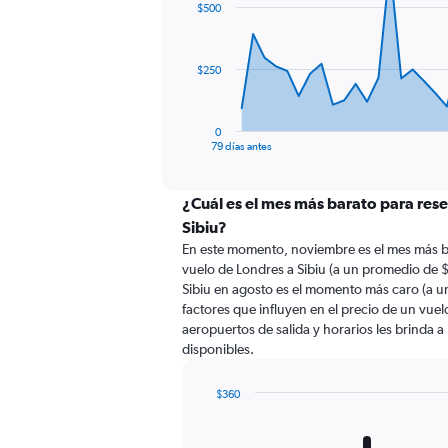
$500
data
points.
The
$250
chart
has
1
0
X
End
79 días antes
of
axis
interactive
displaying
chart
categories.
¿Cuál es el mes más barato para rese
Range:
Sibiu?
80
En este momento, noviembre es el mes más b
categories.
vuelo de Londres a Sibiu (a un promedio de 
The
Sibiu en agosto es el momento más caro (a u
chart
factores que influyen en el precio de un vue
has
aeropuertos de salida y horarios les brinda 
1
disponibles.
Y
axis
displaying
$360
values.
Bar
Chart
Range:
graphic.
chart
with