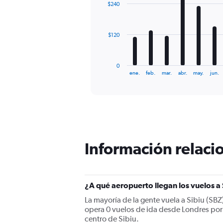
0
$240
12
to
bars.
750.
The
$120
chart
has
1
0
X
End
ene.
feb.
mar.
abr.
may.
jun.
of
axis
interactive
displaying
chart
categories.
Range:
12
categories.
The
Información relacio
chart
has
1
Y
¿A qué aeropuerto llegan los vuelos a
axis
displaying
La mayoría de la gente vuela a Sibiu (SBZ
values.
opera 0 vuelos de ida desde Londres por d
Range:
centro de Sibiu.