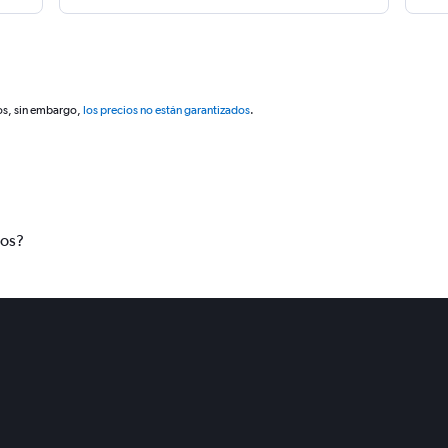
os, sin embargo,
los precios no están garantizados
.
tos?