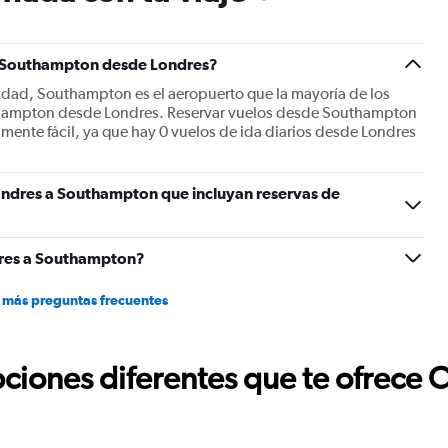
has
1
Y
 a Southampton desde Londres?
axis
displaying
iudad, Southampton es el aeropuerto que la mayoría de los
Number
uthampton desde Londres. Reservar vuelos desde Southampton
of
mente fácil, ya que hay 0 vuelos de ida diarios desde Londres
flights.
Range:
0
ondres a Southampton que incluyan reservas de
to
24.
dres a Southampton?
 más preguntas frecuentes
ciones diferentes que te ofrece 