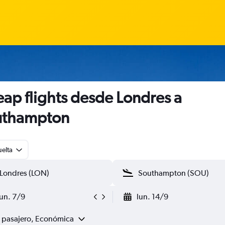
ap flights desde Londres a
uthampton
uelta
lun. 7/9
lun. 14/9
1 pasajero, Económica