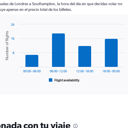
vuelas de Londres a Southampton, la hora del día en que decidas volar no
luye apenas en el precio total de los billetes.
24
Bar
Chart
Number of flights
graphic.
chart
16
with
6
bars.
8
The
chart
has
00:00 - 06:00
06:00 - 12:00
12:00 - 18:00
18:00 - 00:00
1
Flight availability
X
End
of
axis
interactive
displaying
chart
categories.
Range:
6
categories.
The
nada con tu viaje
chart