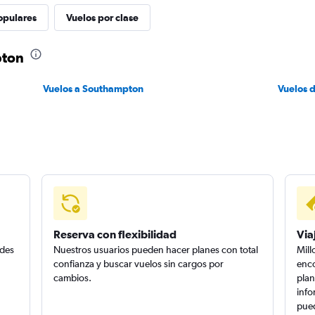
opulares
Vuelos por clase
pton
Vuelos a Southampton
Vuelos 
Reserva con flexibilidad
Via
edes
Nuestros usuarios pueden hacer planes con total
Mill
confianza y buscar vuelos sin cargos por
enco
cambios.
plan
info
pued