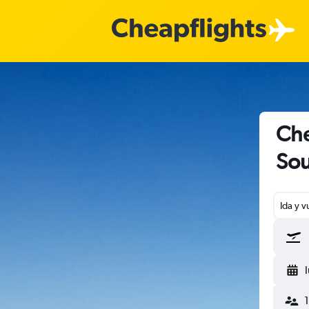
Che
So
Ida y v