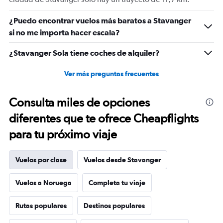
values.
Range:
0
¿Puedo encontrar vuelos más baratos a Stavanger
to
si no me importa hacer escala?
15.
¿Stavanger Sola tiene coches de alquiler?
Ver más preguntas frecuentes
Consulta miles de opciones
diferentes que te ofrece Cheapflights
para tu próximo viaje
Vuelos por clase
Vuelos desde Stavanger
Vuelos a Noruega
Completa tu viaje
Rutas populares
Destinos populares