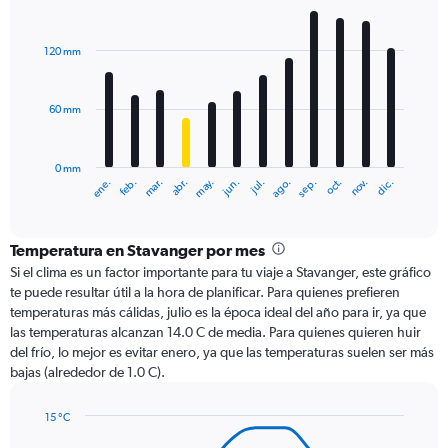
Bar
Chart
graphic.
chart
with
120 mm
12
bars.
60 mm
The
chart
has
0 mm
1
ene.
abr.
jul.
oct.
mar.
jun.
sep.
dic.
feb.
may.
ago.
nov.
X
End
of
axis
interactive
displaying
chart
categories.
Temperatura en Stavanger por mes
Range:
Si el clima es un factor importante para tu viaje a Stavanger, este gráfico
12
te puede resultar útil a la hora de planificar. Para quienes prefieren
categories.
temperaturas más cálidas, julio es la época ideal del año para ir, ya que
The
las temperaturas alcanzan 14.0 C de media. Para quienes quieren huir
chart
del frío, lo mejor es evitar enero, ya que las temperaturas suelen ser más
has
bajas (alrededor de 1.0 C).
1
Y
axis
15 °C
Line
displaying
Chart