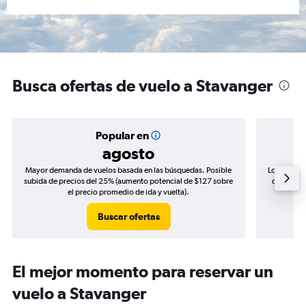
Busca ofertas de vuelo a Stavanger
Popular en
agosto
Mayor demanda de vuelos basada en las búsquedas. Posible
Los precio
subida de precios del 25% (aumento potencial de $127 sobre
de precios
el precio promedio de ida y vuelta).
Buscar ofertas
El mejor momento para reservar un
vuelo a Stavanger