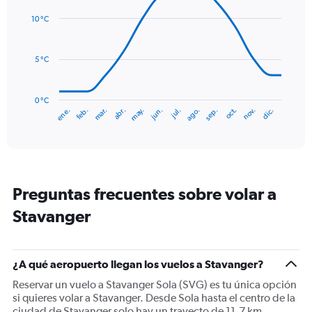
graphic.
chart
values.
with
Range:
10 °C
14
0
data
to
points.
180.
5 °C
The
chart
has
0 °C
mar.
jun.
sep.
dic.
ene.
abr.
jul.
oct.
feb.
may.
ago.
nov.
1
End
of
X
interactive
axis
chart
displaying
categories.
Range:
Preguntas frecuentes sobre volar a
14
categories.
Stavanger
The
chart
has
1
¿A qué aeropuerto llegan los vuelos a Stavanger?
Y
Reservar un vuelo a Stavanger Sola (SVG) es tu única opción
axis
si quieres volar a Stavanger. Desde Sola hasta el centro de la
displaying
ciudad de Stavanger solo hay un trayecto de 11,7 km.