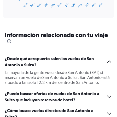
1
ene.
feb.
mar.
abr.
may.
jun.
jul.
ago.
sep.
oct.
nov.
dic.
X
End
of
axis
interactive
displaying
chart
categories.
Range:
12
Información relacionada con tu viaje
categories.
The
chart
has
1
¿Desde qué aeropuerto salen los vuelos de San
Y
Antonio a Suiza?
axis
displaying
La mayoría de la gente vuela desde San Antonio (SAT) si
values.
reservan un vuelo de San Antonio a Suiza. San Antonio está
Range:
situado a tan solo 12,2 km del centro de San Antonio.
0
to
¿Puedo buscar ofertas de vuelos de San Antonio a
1500.
Suiza que incluyan reservas de hotel?
¿Cómo busco vuelos directos de San Antonio a
Suiza?