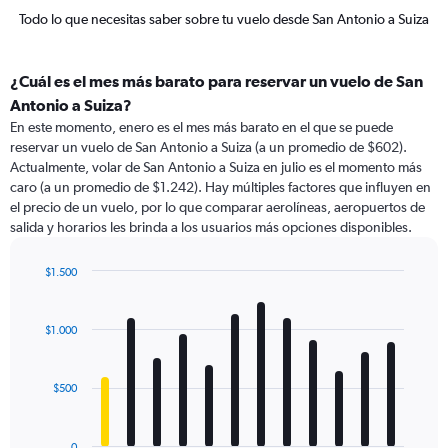
Todo lo que necesitas saber sobre tu vuelo desde San Antonio a Suiza
¿Cuál es el mes más barato para reservar un vuelo de San
Antonio a Suiza?
En este momento, enero es el mes más barato en el que se puede
reservar un vuelo de San Antonio a Suiza (a un promedio de $602).
Actualmente, volar de San Antonio a Suiza en julio es el momento más
caro (a un promedio de $1.242). Hay múltiples factores que influyen en
el precio de un vuelo, por lo que comparar aerolíneas, aeropuertos de
salida y horarios les brinda a los usuarios más opciones disponibles.
$1.500
Bar
Chart
graphic.
chart
with
$1.000
12
bars.
$500
The
chart
has
0