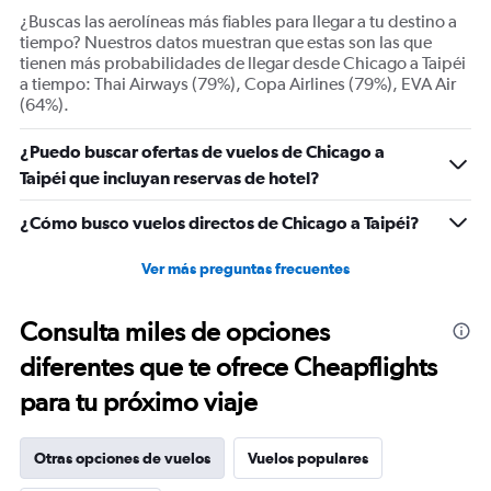
displaying
¿Buscas las aerolíneas más fiables para llegar a tu destino a
Number
tiempo? Nuestros datos muestran que estas son las que
of
tienen más probabilidades de llegar desde Chicago a Taipéi
flights.
a tiempo: Thai Airways (79%), Copa Airlines (79%), EVA Air
Range:
(64%).
0
to
¿Puedo buscar ofertas de vuelos de Chicago a
24.
Taipéi que incluyan reservas de hotel?
¿Cómo busco vuelos directos de Chicago a Taipéi?
Ver más preguntas frecuentes
Consulta miles de opciones
diferentes que te ofrece Cheapflights
para tu próximo viaje
Otras opciones de vuelos
Vuelos populares