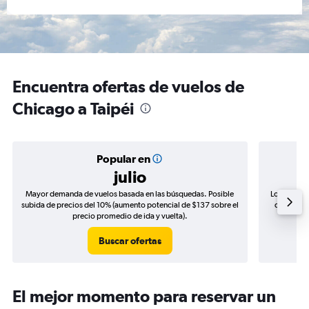
Encuentra ofertas de vuelos de
Chicago a Taipéi
Popular en
julio
Mayor demanda de vuelos basada en las búsquedas. Posible
Los precio
subida de precios del 10% (aumento potencial de $137 sobre el
de precios
precio promedio de ida y vuelta).
Buscar ofertas
El mejor momento para reservar un