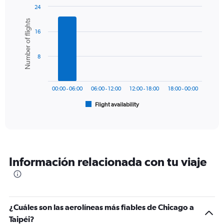
1
24
Y
Bar
Chart
Number of flights
graphic.
chart
axis
16
with
displaying
6
values.
bars.
Range:
8
0
The
to
chart
1800.
has
00:00 - 06:00
06:00 - 12:00
12:00 - 18:00
18:00 - 00:00
1
Flight availability
X
End
of
axis
interactive
displaying
chart
categories.
Range:
6
Información relacionada con tu viaje
categories.
The
chart
has
1
¿Cuáles son las aerolíneas más fiables de Chicago a
Y
Taipéi?
axis