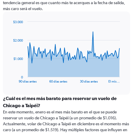
tendencia general es que cuanto más te acerques a la fecha de salida,
más caro será el vuelo.
$3.000
Chart
Chart
graphic.
with
91
$2.000
data
points.
The
$1.000
chart
has
1
0
X
End
90 días antes
60 días antes
30 días antes
El mis…
of
axis
interactive
displaying
chart
categories.
¿Cuál es el mes más barato para reservar un vuelo de
Range:
Chicago a Taipéi?
91
En este momento, enero es el mes más barato en el que se puede
categories.
reservar un vuelo de Chicago a Taipéi (a un promedio de $1.016).
The
Actualmente, volar de Chicago a Taipéi en diciembre es el momento más
chart
caro (a un promedio de $1.519). Hay múltiples factores que influyen en
has