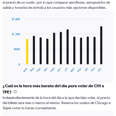
el precio de un vuelo, por lo que comparar aerolíneas, aeropuertos de
1
salida y horarios les brinda a los usuarios más opciones disponibles.
Y
axis
displaying
$1.800
values.
Bar
Chart
Range:
graphic.
chart
with
0
$1.200
12
to
bars.
3000.
$600
The
chart
has
0
1
ene.
feb.
mar.
abr.
may.
jun.
jul.
ago.
sep.
oct.
nov.
dic.
X
End
of
axis
interactive
displaying
chart
categories.
¿Cuál es la hora más barata del día para volar de CHI a
Range:
TPE?
12
Independientemente de la hora del día a la que decidas volar, el precio
categories.
del billete será más o menos el mismo. Reserva los vuelos de Chicago a
The
Taipéi como lo harías normalmente.
chart
has