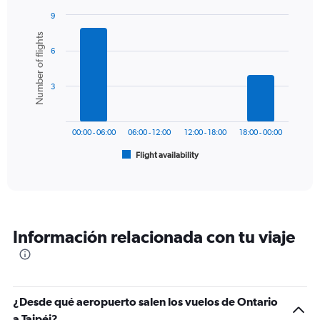
has
9
1
Bar
Chart
Number of flights
Y
graphic.
chart
axis
6
with
6
displaying
bars.
values.
3
Range:
The
0
chart
to
has
1500.
00:00 - 06:00
06:00 - 12:00
12:00 - 18:00
18:00 - 00:00
1
Flight availability
X
End
of
axis
interactive
displaying
chart
categories.
Range:
6
Información relacionada con tu viaje
categories.
The
chart
has
1
¿Desde qué aeropuerto salen los vuelos de Ontario
Y
a Taipéi?