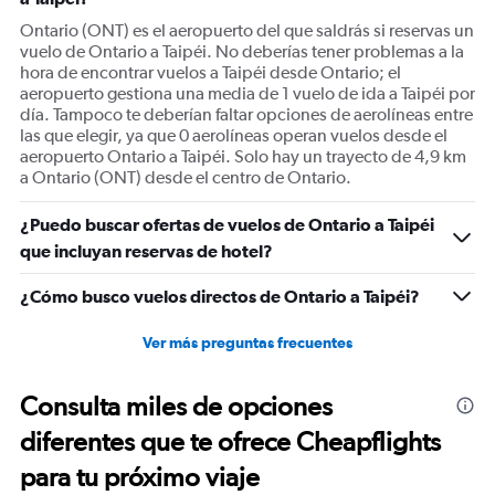
axis
displaying
Ontario (ONT) es el aeropuerto del que saldrás si reservas un
Number
vuelo de Ontario a Taipéi. No deberías tener problemas a la
of
hora de encontrar vuelos a Taipéi desde Ontario; el
flights.
aeropuerto gestiona una media de 1 vuelo de ida a Taipéi por
Range:
día. Tampoco te deberían faltar opciones de aerolíneas entre
0
las que elegir, ya que 0 aerolíneas operan vuelos desde el
to
aeropuerto Ontario a Taipéi. Solo hay un trayecto de 4,9 km
9.
a Ontario (ONT) desde el centro de Ontario.
¿Puedo buscar ofertas de vuelos de Ontario a Taipéi
que incluyan reservas de hotel?
¿Cómo busco vuelos directos de Ontario a Taipéi?
Ver más preguntas frecuentes
Consulta miles de opciones
diferentes que te ofrece Cheapflights
para tu próximo viaje