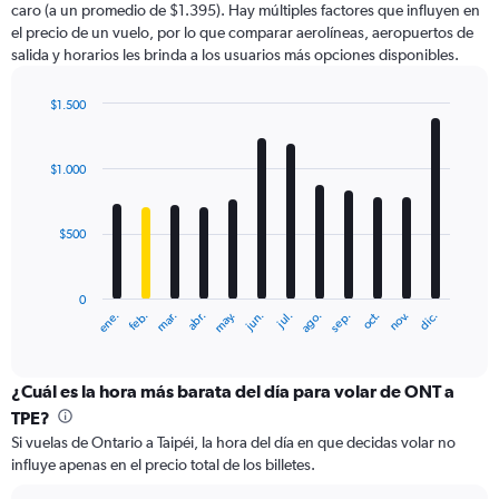
caro (a un promedio de $1.395). Hay múltiples factores que influyen en
has
el precio de un vuelo, por lo que comparar aerolíneas, aeropuertos de
1
salida y horarios les brinda a los usuarios más opciones disponibles.
Y
axis
displaying
$1.500
values.
Bar
Chart
Range:
graphic.
chart
with
0
$1.000
12
to
bars.
1800.
$500
The
chart
has
0
1
ene.
feb.
mar.
abr.
may.
jun.
jul.
ago.
sep.
oct.
nov.
dic.
X
End
of
axis
interactive
displaying
chart
categories.
¿Cuál es la hora más barata del día para volar de ONT a
Range:
TPE?
12
Si vuelas de Ontario a Taipéi, la hora del día en que decidas volar no
categories.
influye apenas en el precio total de los billetes.
The
chart