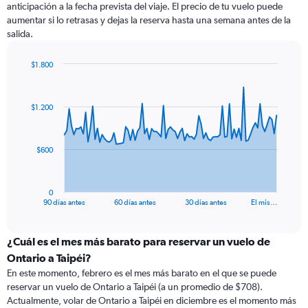
anticipación a la fecha prevista del viaje. El precio de tu vuelo puede
aumentar si lo retrasas y dejas la reserva hasta una semana antes de la
salida.
$1.800
Chart
Chart
graphic.
with
91
$1.200
data
points.
The
$600
chart
has
1
0
X
End
90 días antes
60 días antes
30 días antes
El mis…
of
axis
interactive
displaying
chart
categories.
¿Cuál es el mes más barato para reservar un vuelo de
Range:
Ontario a Taipéi?
91
En este momento, febrero es el mes más barato en el que se puede
categories.
reservar un vuelo de Ontario a Taipéi (a un promedio de $708).
The
Actualmente, volar de Ontario a Taipéi en diciembre es el momento más
chart