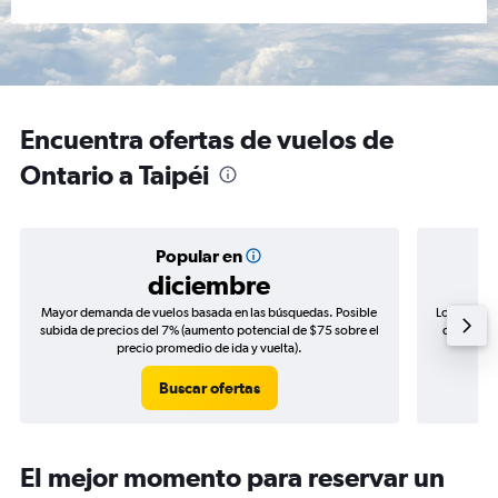
Encuentra ofertas de vuelos de
Ontario a Taipéi
Popular en
diciembre
Mayor demanda de vuelos basada en las búsquedas. Posible
Los precio
subida de precios del 7% (aumento potencial de $75 sobre el
de precios
precio promedio de ida y vuelta).
Buscar ofertas
El mejor momento para reservar un