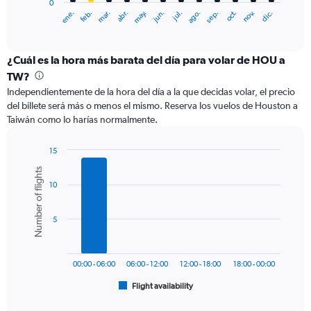
0
1
ene.
feb.
mar.
abr.
may.
jun.
jul.
ago.
sep.
oct.
nov.
dic.
X
End
of
axis
interactive
displaying
chart
categories.
¿Cuál es la hora más barata del día para volar de HOU a
Range:
TW?
12
Independientemente de la hora del día a la que decidas volar, el precio
categories.
del billete será más o menos el mismo. Reserva los vuelos de Houston a
The
Taiwán como lo harías normalmente.
chart
has
1
15
Y
Bar
Chart
Number of flights
graphic.
chart
axis
10
with
displaying
6
values.
bars.
Range:
5
0
The
to
chart
1800.
has
00:00 - 06:00
06:00 - 12:00
12:00 - 18:00
18:00 - 00:00
1
Flight availability
X
End
of
axis
interactive