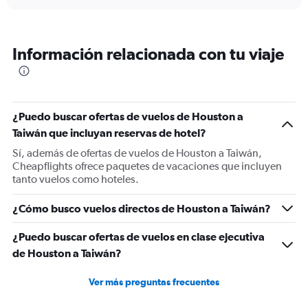
displaying
chart
categories.
Range:
6
Información relacionada con tu viaje
categories.
The
chart
has
1
¿Puedo buscar ofertas de vuelos de Houston a
Y
Taiwán que incluyan reservas de hotel?
axis
displaying
Sí, además de ofertas de vuelos de Houston a Taiwán,
Number
Cheapflights ofrece paquetes de vacaciones que incluyen
of
tanto vuelos como hoteles.
flights.
Range:
¿Cómo busco vuelos directos de Houston a Taiwán?
0
to
¿Puedo buscar ofertas de vuelos en clase ejecutiva
15.
de Houston a Taiwán?
Ver más preguntas frecuentes