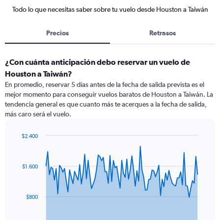
Todo lo que necesitas saber sobre tu vuelo desde Houston a Taiwán
Precios
Retrasos
¿Con cuánta anticipación debo reservar un vuelo de
Houston a Taiwán?
En promedio, reservar 5 días antes de la fecha de salida prevista es el
mejor momento para conseguir vuelos baratos de Houston a Taiwán. La
tendencia general es que cuanto más te acerques a la fecha de salida,
más caro será el vuelo.
$2.400
Chart
Chart
graphic.
with
91
$1.600
data
points.
The
$800
chart
has