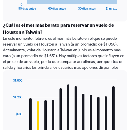
1
0
X
End
90 días antes
60 días antes
30 días antes
El mis…
of
axis
interactive
displaying
chart
categories.
¿Cuál es el mes más barato para reservar un vuelo de
Range:
Houston a Taiwán?
91
En este momento, febrero es el mes más barato en el que se puede
categories.
reservar un vuelo de Houston a Taiwán (a un promedio de $1.058).
The
Actualmente, volar de Houston a Taiwán en junio es el momento más
chart
caro (a un promedio de $1.651). Hay múltiples factores que influyen en
has
el precio de un vuelo, por lo que comparar aerolíneas, aeropuertos de
1
salida y horarios les brinda a los usuarios más opciones disponibles.
Y
axis
displaying
$1.800
values.
Bar
Chart
Range:
graphic.
chart
with
0
$1.200
12
to
bars.
2400.
$600
The
chart
has