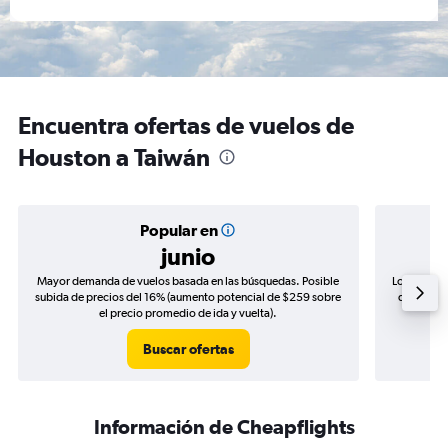
Encuentra ofertas de vuelos de
Houston a Taiwán
Popular en
junio
Mayor demanda de vuelos basada en las búsquedas. Posible
Los precio
subida de precios del 16% (aumento potencial de $259 sobre
de precios
el precio promedio de ida y vuelta).
Buscar ofertas
Información de Cheapflights