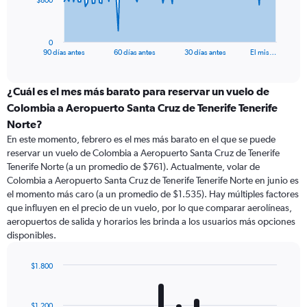
$800
chart
has
1
0
X
End
90 días antes
60 días antes
30 días antes
El mis…
of
axis
interactive
displaying
chart
categories.
¿Cuál es el mes más barato para reservar un vuelo de
Range:
Colombia a Aeropuerto Santa Cruz de Tenerife Tenerife
91
Norte?
categories.
En este momento, febrero es el mes más barato en el que se puede
The
reservar un vuelo de Colombia a Aeropuerto Santa Cruz de Tenerife
chart
Tenerife Norte (a un promedio de $761). Actualmente, volar de
has
Colombia a Aeropuerto Santa Cruz de Tenerife Tenerife Norte en junio es
1
Y
el momento más caro (a un promedio de $1.535). Hay múltiples factores
axis
que influyen en el precio de un vuelo, por lo que comparar aerolíneas,
displaying
aeropuertos de salida y horarios les brinda a los usuarios más opciones
values.
disponibles.
Range:
0
$1.800
to
Bar
Chart
2400.
graphic.
chart
with
$1.200