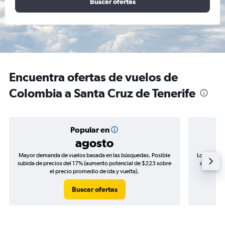
Buscar ofertas
Encuentra ofertas de vuelos de
Colombia a Santa Cruz de Tenerife
Popular en
agosto
Mayor demanda de vuelos basada en las búsquedas. Posible
Los precio
subida de precios del 17% (aumento potencial de $223 sobre
de precios
el precio promedio de ida y vuelta).
Buscar ofertas