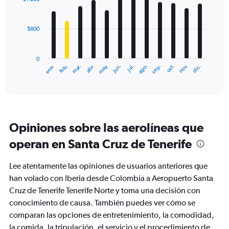
12
bars.
$600
The
chart
has
0
1
ene.
feb.
mar.
abr.
may.
jun.
jul.
ago.
sep.
oct.
nov.
dic.
X
End
of
axis
interactive
displaying
chart
categories.
Range:
12
Opiniones sobre las aerolíneas que
categories.
The
operan en Santa Cruz de Tenerife
chart
has
Lee atentamente las opiniones de usuarios anteriores que
1
Y
han volado con Iberia desde Colombia a Aeropuerto Santa
axis
Cruz de Tenerife Tenerife Norte y toma una decisión con
displaying
conocimiento de causa. También puedes ver cómo se
values.
comparan las opciones de entretenimiento, la comodidad,
Range:
0
la comida, la tripulación, el servicio y el procedimiento de