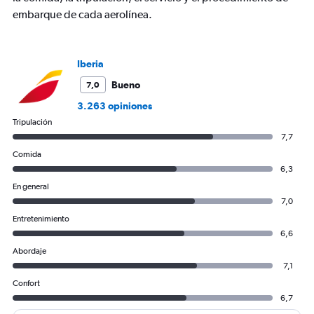
to
embarque de cada aerolínea.
1800.
Iberia
Bueno
7,0
3.263 opiniones
Tripulación
7,7
Comida
6,3
En general
7,0
Entretenimiento
6,6
Abordaje
7,1
Confort
6,7