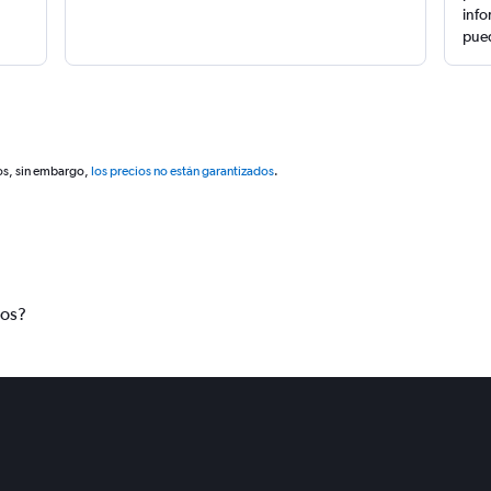
info
pued
os, sin embargo,
los precios no están garantizados
.
tos?