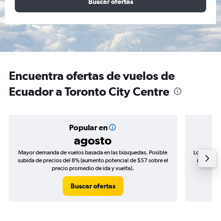
Buscar ofertas
Encuentra ofertas de vuelos de
Ecuador a Toronto City Centre
Popular en
agosto
Mayor demanda de vuelos basada en las búsquedas. Posible
Los precio
subida de precios del 8% (aumento potencial de $57 sobre el
de precio
precio promedio de ida y vuelta).
Buscar ofertas