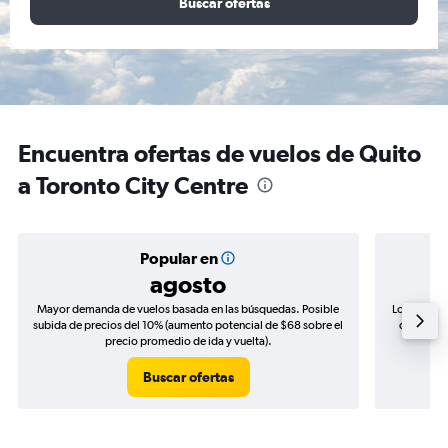
Buscar ofertas
Encuentra ofertas de vuelos de Quito
a Toronto City Centre
Popular en
agosto
Mayor demanda de vuelos basada en las búsquedas. Posible
Los precio
subida de precios del 10% (aumento potencial de $68 sobre el
de precio
precio promedio de ida y vuelta).
Buscar ofertas