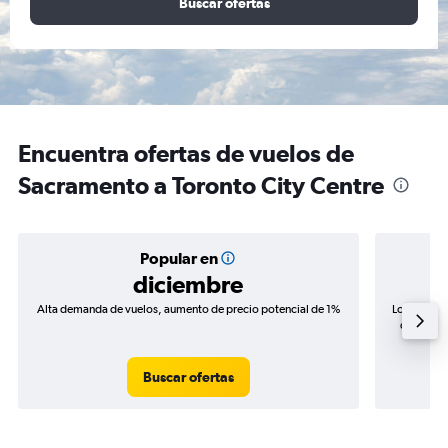
Buscar ofertas
Encuentra ofertas de vuelos de
Sacramento a Toronto City Centre
Popular en
diciembre
Alta demanda de vuelos, aumento de precio potencial de 1%
Los precio
de precio
Buscar ofertas