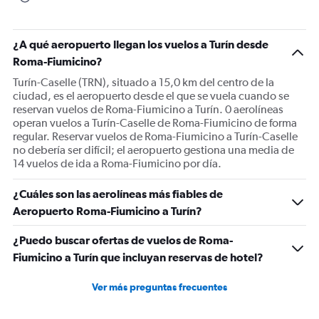
chart
has
1
¿A qué aeropuerto llegan los vuelos a Turín desde
Y
Roma-Fiumicino?
axis
displaying
Turín-Caselle (TRN), situado a 15,0 km del centro de la
Number
ciudad, es el aeropuerto desde el que se vuela cuando se
of
reservan vuelos de Roma-Fiumicino a Turín. 0 aerolíneas
flights.
operan vuelos a Turín-Caselle de Roma-Fiumicino de forma
Range:
regular. Reservar vuelos de Roma-Fiumicino a Turín-Caselle
0
no debería ser difícil; el aeropuerto gestiona una media de
to
14 vuelos de ida a Roma-Fiumicino por día.
75.
¿Cuáles son las aerolíneas más fiables de
Aeropuerto Roma-Fiumicino a Turín?
¿Puedo buscar ofertas de vuelos de Roma-
Fiumicino a Turín que incluyan reservas de hotel?
Ver más preguntas frecuentes