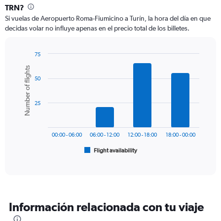
Range:
TRN?
12
Si vuelas de Aeropuerto Roma-Fiumicino a Turín, la hora del día en que
categories.
decidas volar no influye apenas en el precio total de los billetes.
The
chart
has
75
1
Bar
Chart
Number of flights
Y
graphic.
chart
axis
50
with
6
displaying
bars.
values.
25
Range:
The
0
chart
to
has
300.
00:00 - 06:00
06:00 - 12:00
12:00 - 18:00
18:00 - 00:00
1
Flight availability
X
End
of
axis
interactive
displaying
chart
categories.
Range:
6
Información relacionada con tu viaje
categories.
The