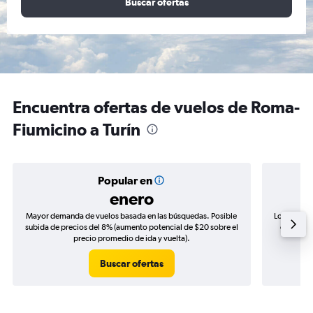
Buscar ofertas
Encuentra ofertas de vuelos de Roma-
Fiumicino a Turín
Popular en
enero
Mayor demanda de vuelos basada en las búsquedas. Posible
Los precio
subida de precios del 8% (aumento potencial de $20 sobre el
de precio
precio promedio de ida y vuelta).
Buscar ofertas