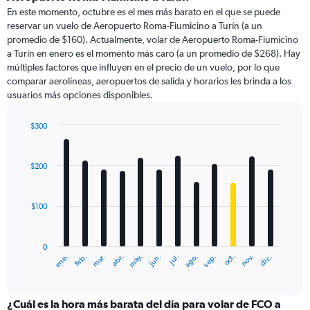
En este momento, octubre es el mes más barato en el que se puede
reservar un vuelo de Aeropuerto Roma-Fiumicino a Turín (a un
promedio de $160). Actualmente, volar de Aeropuerto Roma-Fiumicino
a Turín en enero es el momento más caro (a un promedio de $268). Hay
múltiples factores que influyen en el precio de un vuelo, por lo que
comparar aerolíneas, aeropuertos de salida y horarios les brinda a los
usuarios más opciones disponibles.
$300
Bar
Chart
graphic.
chart
with
$200
12
bars.
$100
The
chart
has
0
1
ene.
feb.
mar.
abr.
may.
jun.
jul.
ago.
sep.
oct.
nov.
dic.
X
End
of
axis
interactive
displaying
chart
categories.
¿Cuál es la hora más barata del día para volar de FCO a