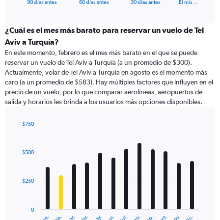
X
End
90 días antes
60 días antes
30 días antes
El mis…
of
axis
interactive
displaying
chart
categories.
¿Cuál es el mes más barato para reservar un vuelo de Tel
Range:
Aviv a Turquía?
91
En este momento, febrero es el mes más barato en el que se puede
categories.
reservar un vuelo de Tel Aviv a Turquía (a un promedio de $300).
The
Actualmente, volar de Tel Aviv a Turquía en agosto es el momento más
chart
caro (a un promedio de $583). Hay múltiples factores que influyen en el
has
precio de un vuelo, por lo que comparar aerolíneas, aeropuertos de
1
salida y horarios les brinda a los usuarios más opciones disponibles.
Y
axis
displaying
$750
values.
Bar
Chart
Range:
graphic.
chart
with
0
$500
12
to
bars.
750.
$250
The
chart
has
0
1
ene.
abr.
jul.
oct.
mar.
jun.
sep.
dic.
feb.
may.
ago.
nov.