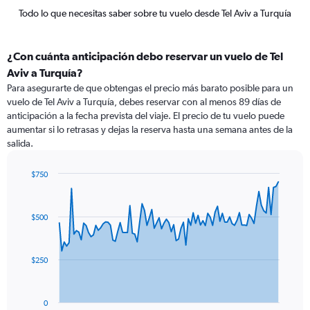
Todo lo que necesitas saber sobre tu vuelo desde Tel Aviv a Turquía
¿Con cuánta anticipación debo reservar un vuelo de Tel
Aviv a Turquía?
Para asegurarte de que obtengas el precio más barato posible para un
vuelo de Tel Aviv a Turquía, debes reservar con al menos 89 días de
anticipación a la fecha prevista del viaje. El precio de tu vuelo puede
aumentar si lo retrasas y dejas la reserva hasta una semana antes de la
salida.
$750
Chart
Chart
graphic.
with
91
$500
data
points.
The
$250
chart
has
1
0