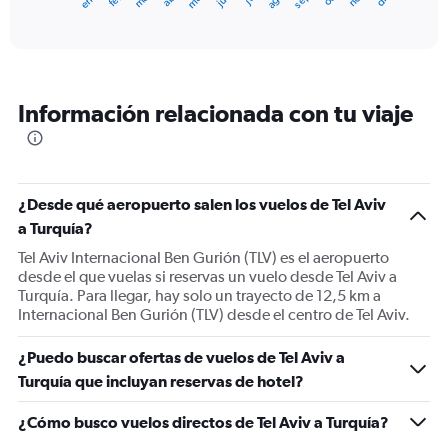
X
End
of
axis
interactive
displaying
chart
categories.
Range:
12
Información relacionada con tu viaje
categories.
The
chart
has
1
¿Desde qué aeropuerto salen los vuelos de Tel Aviv
Y
a Turquía?
axis
displaying
Tel Aviv Internacional Ben Gurión (TLV) es el aeropuerto
values.
desde el que vuelas si reservas un vuelo desde Tel Aviv a
Range:
Turquía. Para llegar, hay solo un trayecto de 12,5 km a
0
Internacional Ben Gurión (TLV) desde el centro de Tel Aviv.
to
750.
¿Puedo buscar ofertas de vuelos de Tel Aviv a
Turquía que incluyan reservas de hotel?
¿Cómo busco vuelos directos de Tel Aviv a Turquía?