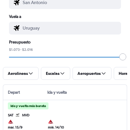
Vuela a
Presupuesto
$1.073 - $2.016
Aerolíneas
Escalas
Aeropuertos
Horar
Depart
Ida y vuelta
Ida y vuelta más barata
SAT
MVD
mar. 15/9
mié. 14/10