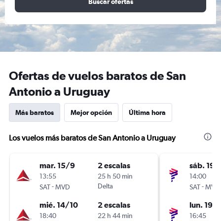
Buscar ofertas
Ofertas de vuelos baratos de San
Antonio a Uruguay
Más baratos
Mejor opción
Última hora
Los vuelos más baratos de San Antonio a Uruguay
mar. 15/9
2 escalas
sáb. 19/
13:55
25 h 50 min
14:00
-
Delta
-
SAT
MVD
SAT
MVD
mié. 14/10
2 escalas
lun. 19/
18:40
22 h 44 min
16:45