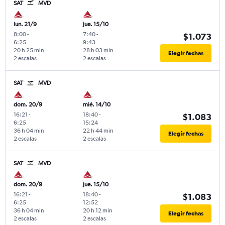
SAT
MVD
lun. 21/9
jue. 15/10
8:00
-
7:40
-
$1.073
6:25
9:43
20 h 25 min
28 h 03 min
Elegir fechas
2 escalas
2 escalas
SAT
MVD
dom. 20/9
mié. 14/10
16:21
-
18:40
-
$1.083
6:25
15:24
36 h 04 min
22 h 44 min
Elegir fechas
2 escalas
2 escalas
SAT
MVD
dom. 20/9
jue. 15/10
16:21
-
18:40
-
$1.083
6:25
12:52
36 h 04 min
20 h 12 min
Elegir fechas
2 escalas
2 escalas