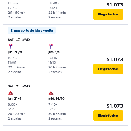
13:55
-
18:40
-
$1.073
17:45
15:24
25 h 50 min
22 h 44 min
Elegir fechas
2 escalas
2 escalas
El más corto de ida y vuelta
SAT
MVD
jue. 20/8
jue. 3/9
10:46
-
16:45
-
$1.073
11:05
11:10
22 h 19 min
20 h 25 min
Elegir fechas
2 escalas
2 escalas
SAT
MVD
lun. 21/9
mié. 14/10
8:00
-
7:40
-
$1.073
6:25
12:18
20 h 25 min
30 h 38 min
Elegir fechas
2 escalas
2 escalas