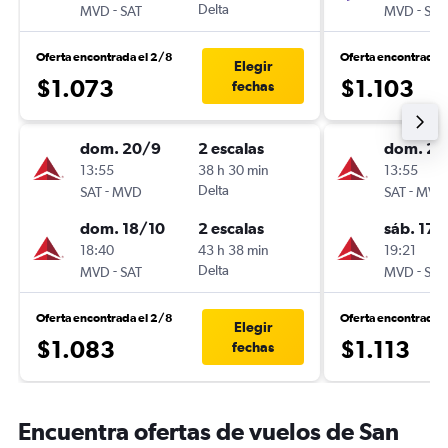
-
Delta
-
MVD
SAT
MVD
SAT
Oferta encontrada el 2/8
Oferta encontrada 
Elegir
$1.073
$1.103
fechas
dom. 20/9
2 escalas
dom. 20
13:55
38 h 30 min
13:55
-
Delta
-
SAT
MVD
SAT
MVD
dom. 18/10
2 escalas
sáb. 17/
18:40
43 h 38 min
19:21
-
Delta
-
MVD
SAT
MVD
SAT
Oferta encontrada el 2/8
Oferta encontrada 
Elegir
$1.083
$1.113
fechas
Encuentra ofertas de vuelos de San