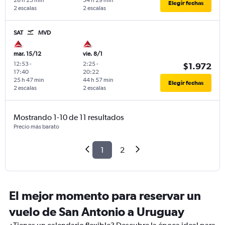
26 h 23 min
34 h 29 min
Elegir fechas
2 escalas
2 escalas
SAT
MVD
mar. 15/12
vie. 8/1
12:53
-
2:25
-
$1.972
17:40
20:22
25 h 47 min
44 h 57 min
Elegir fechas
2 escalas
2 escalas
Mostrando 1-10 de 11 resultados
Precio más barato
1
2
El mejor momento para reservar un
vuelo de San Antonio a Uruguay