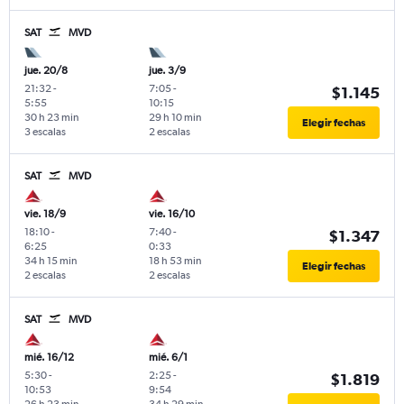
SAT
MVD
jue. 20/8
jue. 3/9
21:32
-
7:05
-
$1.145
5:55
10:15
30 h 23 min
29 h 10 min
Elegir fechas
3 escalas
2 escalas
SAT
MVD
vie. 18/9
vie. 16/10
18:10
-
7:40
-
$1.347
6:25
0:33
34 h 15 min
18 h 53 min
Elegir fechas
2 escalas
2 escalas
SAT
MVD
mié. 16/12
mié. 6/1
5:30
-
2:25
-
$1.819
10:53
9:54