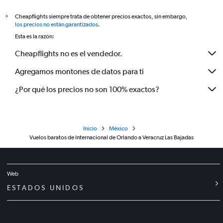
Cheapflights siempre trata de obtener precios exactos, sin embargo,
*
los precios no están garantizados
.
Esta es la razón:
Cheapflights no es el vendedor.
Agregamos montones de datos para ti
¿Por qué los precios no son 100% exactos?
Inicio
México
Vuelos baratos de Internacional de Orlando a Veracruz Las Bajadas
Web
ESTADOS UNIDOS