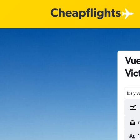
Vue
Vic
Ida y v