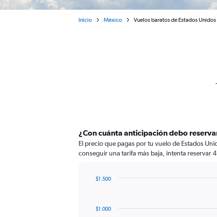
Inicio
México
Vuelos baratos de Estados Unidos
¿Con cuánta anticipación debo reserva
El precio que pagas por tu vuelo de Estados Uni
conseguir una tarifa más baja, intenta reservar 4
$1.500
Chart
Chart
graphic.
with
91
$1.000
data