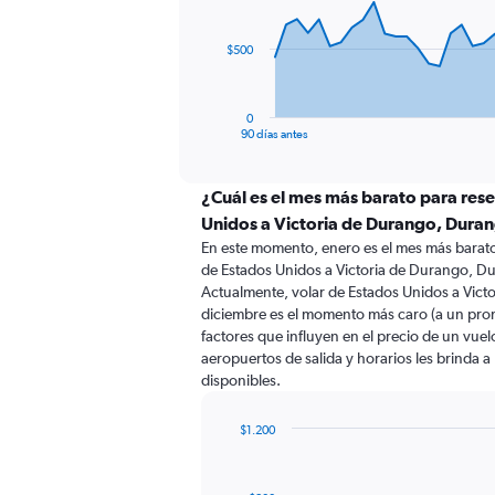
points.
The
$500
chart
has
1
0
X
End
90 días antes
of
axis
interactive
displaying
chart
categories.
¿Cuál es el mes más barato para res
Range:
Unidos a Victoria de Durango, Dura
91
En este momento, enero es el mes más barato
categories.
de Estados Unidos a Victoria de Durango, D
The
Actualmente, volar de Estados Unidos a Vic
chart
diciembre es el momento más caro (a un pro
has
factores que influyen en el precio de un vue
1
aeropuertos de salida y horarios les brinda 
Y
disponibles.
axis
displaying
values.
$1.200
Range:
Bar
Chart
0
graphic.
chart
with
to