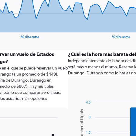
60 días antes
30 días antes
ervar un vuelo de Estados
¿Cuál es la hora más barata de
Independientemente de la hora del día a
ngo?
será más o menos el mismo. Reserva lo
 en el que se puede reservar un vuelo
Durango, Durango como lo harías n
urango (a un promedio de $449).
toria de Durango, Durango en
medio de $867). Hay múltiples
lo, por lo que comparar aerolíneas,
a los usuarios más opciones
4.5
Bar
Chart
Number of flights
graphic.
chart
3
with
6
bars.
1.5