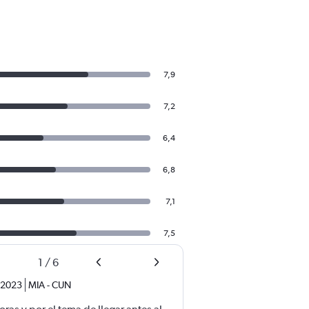
7,9
7,2
6,4
6,8
7,1
7,5
1
/
6
. 2023
MIA
-
CUN