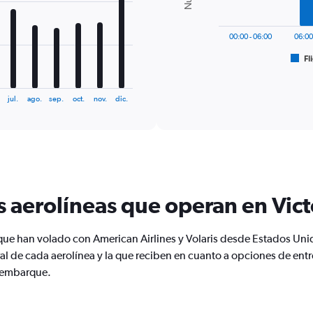
The
chart
has
00:00 - 06:00
06:00
1
Fl
X
End
of
axis
interactive
displaying
chart
jul.
ago.
sep.
oct.
nov.
dic.
categories.
Range:
6
categories.
The
chart
has
1
s aerolíneas que operan en Vic
Y
axis
displaying
 que han volado con American Airlines y Volaris desde Estados Uni
Number
l de cada aerolínea y la que reciben en cuanto a opciones de en
of
e embarque.
flights.
Range:
0