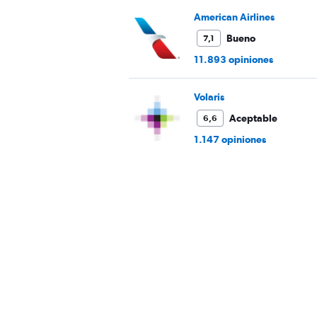
to
American Airlines
1200.
Bueno
7,1
11.893 opiniones
Volaris
Aceptable
6,6
1.147 opiniones